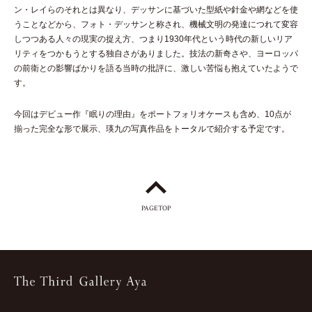
ン・レイらのそれとは異なり、デッサンに基づいた型紙や針金や網などを使
うことなどから、フォト・デッサンと称され、機械文明の発達につれて変容
しつつある人々の現実の捉え方、つまり1930年代という時代の新しいリア
リティをつかもうとする独自さがありました。技法の新奇さや、ヨーロッパ
の前衛との影響ばかりを語る当時の批評に、激しい苦悩も抱えていたようで
す。
今回はデビュー作『眠りの理由』をポートフォリオケースも含め、10点が
揃った完全な形で展示、瑛九の写真作品をトータルで紹介する予定です。
PAGETOP