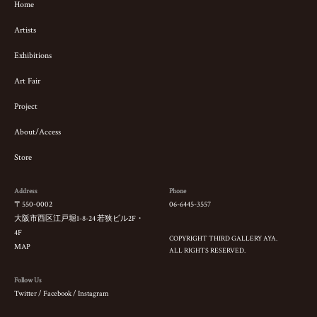
Home
Artists
Exhibitions
Art Fair
Project
About/Access
Store
Address
Phone
〒550-0002
06-6445-3557
大阪市西区江戸堀1-8-24 若狭ビル2F・
4F
COPYRIGHT THIRD GALLERY AYA.
MAP
ALL RIGHTS RESERVED.
Follow Us
Twitter
/
Facebook
/
Instagram