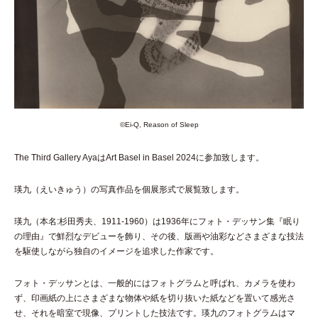
©︎Ei-Q, Reason of Sleep
The Third Gallery AyaはArt Basel in Basel 2024に参加致します。
瑛九（えいきゅう）の写真作品を個展形式で展覧致します。
瑛九（本名:杉田秀夫、1911-1960）は1936年にフォト・デッサン集『眠り
の理由』で鮮烈なデビューを飾り、その後、版画や油彩などさまざまな技法
を駆使しながら独自のイメージを追求した作家です。
フォト・デッサンとは、一般的にはフォトグラムと呼ばれ、カメラを使わ
ず、印画紙の上にさまざまな物体や紙を切り抜いた紙などを置いて感光さ
せ、それを暗室で現像、プリントした技法です。瑛九のフォトグラムはマ