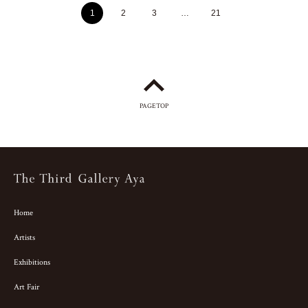
1
2
3
…
21
PAGETOP
Home
Artists
Exhibitions
Art Fair