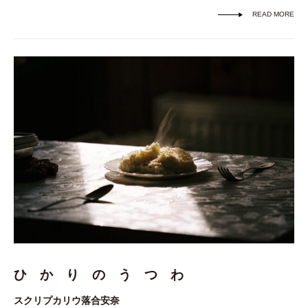
READ MORE
ひ か り の う つ わ
スクリプカリウ落合安奈