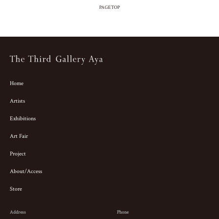
PAGETOP
Home
Artists
Exhibitions
Art Fair
Project
About/Access
Store
Address
Phone