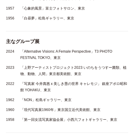
1957
「心象的風景」富士フォトサロン、東京
1956
「白昼夢」松島ギャラリー、東京
主なグループ展
2024
「Alternative Visions: A Female Perspective」T3 PHOTO
FESTIVAL TOKYO、東京
2023
「上野アーティストプロジェクト2023 いのちをうつすー菌類、植
物、動物、人間」東京都美術館、東京
2022
「写真家 今井壽惠 x 美しき墨の世界 キャレモジ」 銀座アポロ昭和
館 YOHAKU、東京
1962
「NON」松島ギャラリー、東京
1960
「現代写真展1960年」東京国立近代美術館、東京
1958
「第一回女流写真家協会展」小西六フォトギャラリー、東京