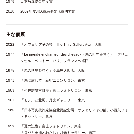
1978
日本写真協会年度賞
2010
2009年度JRA賞馬事文化賞功労賞
主な個展
2022
「オフェリアその後」The Third Gallery Aya、大阪
1977
「Le monde enchanteur des chevaux（馬の世界を詩う）」ブリュ
ッセル、ベルギー；パリ、フランスへ巡回
1975
「馬の世界を詩う」高島屋大阪店、大阪
1971
「馬に旅して」新宿ニコンサロン、東京
1963
「今井壽惠写真展」富士フォトサロン、東京
1961
「モデルと北風」月光ギャラリー、東京
1960
「日本写真批評家協会受賞記念展 オフェリアその後」小西六フォ
トギャラリー、東京
1959
「夏の記憶」富士フォトサロン、東京
「ロバと王様とわたし」月光ギャラリー、東京