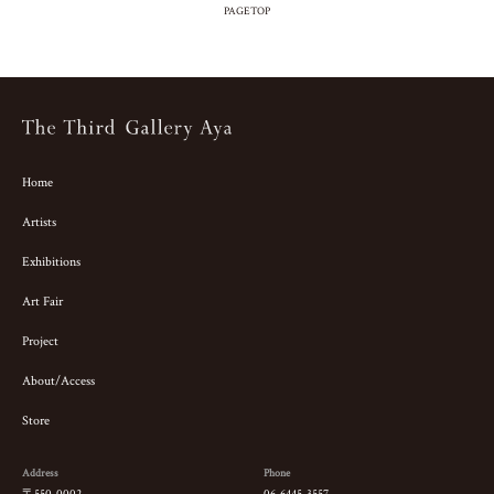
PAGETOP
Home
Artists
Exhibitions
Art Fair
Project
About/Access
Store
Address
Phone
〒550-0002
06-6445-3557