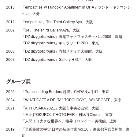
2013
「empathize @ Fundokin Apartment in OITA」フンドーキンマンシ
ョン、大分
2012
「empathize」The Third Gallery Aya、大阪
2009
「34」The Third Gallery Aya、大阪
「DZ dizygotic twins」塩竈フォトフェスティバル2009、塩竈
「DZ dizygotic twins」ギャラリーPIPPO、東京
2008
「DZ dizygotic twins」彩都メディア図書館、大阪
2007
「DZ dizygotic twins」Gallery H.O.T、大阪
グループ展
2025
「Transcending Borders 越境」CADAN大手町、東京
2024
「WHAT CAFE × DELTA ” TOPOLOGY”」WHAT CAFE、東京
2021
「ART OSAKA 2021」大阪市中央公会堂、大阪
「日比谷OKUROJI PHOTO FAIR」日比谷Okuroji、東京
「人間より大きな世界へ」榕异（ロンイー）美術館、上海
2019
「至近距離の宇宙 日本の新進作家 vol.16 」東京都写真美術館、東
京