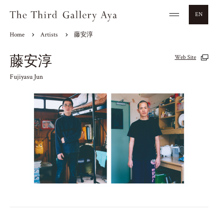
EN
Home
Artists
藤安淳
藤安淳
Web Site
Fujiyasu Jun