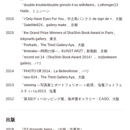
「double trouble/double grins/is it so with/twins」Lothringer13
Halle、ミュンヘン
2016
「I Only Have Eyes For You」中之島バンクス de sign de >、大阪
「Satellite824」gallery make 、京都
2015
「the Grand Prize Winners of ShaShin Book Award in Paris」
tokyoarts gallery、東京
「Portraits」The Third Gallery Aya、大阪
「timelake—時間の湖—」KUNST ARZT；新風館、京都
「record vol.14《ShaShin Book Award 2014》」 in)(between
gallery、パリ
2014
「PHOTO Off 2014」La Bellevilloise 、パリ
「neo-824」The Third Gallery Aya、大阪
2013
「viewing —写真家とポートフォリオ— ＋鋭漂」 塩竈フォトフェ
スティバル2013、塩竃
2012
「第3回ディベロッピング展」海岸通ギャラリー・CASO、大阪
出版
2018
『DZ dizygotic twins』（出版：塩竈市）