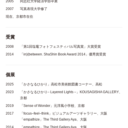
2005
同志社大学経済学部卒業
2007
写真表現大学修了
現在、京都市在住
受賞
2008
「第1回塩竈フォトフェスティバル写真賞」大賞受賞
2014
「in)(between. ShaShin Book Award 2014」優秀賞受賞
個展
2025
「かさなるひかり」高松市美術館図書コーナー、高松
2023
「かさなるひかり– Layered Lights –」KOUSAGISHA GALLERY、
京都
2019
「Sense of Wonder」元淳風小学校、京都
2017
「focus–feel–think」ビジュアルアーツギャラリー、大阪
「empathize」The Third Gallery Aya、大阪
2014
「empathize」The Third Gallery Aya、大阪