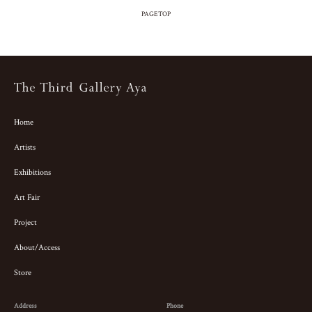
PAGETOP
Home
Artists
Exhibitions
Art Fair
Project
About/Access
Store
Address
Phone