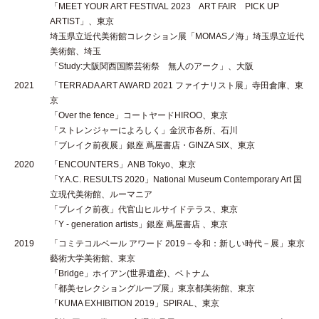
「MEET YOUR ART FESTIVAL 2023 ART FAIR PICK UP
ARTIST」、東京
埼玉県立近代美術館コレクション展「MOMASノ海」埼玉県立近代
美術館、埼玉
「Study:大阪関西国際芸術祭 無人のアーク」、大阪
2021
「TERRADA ART AWARD 2021 ファイナリスト展」寺田倉庫、東
京
「Over the fence」コートヤードHIROO、東京
「ストレンジャーによろしく」金沢市各所、石川
「ブレイク前夜展」銀座 蔦屋書店・GINZA SIX、東京
2020
「ENCOUNTERS」ANB Tokyo、東京
「Y.A.C. RESULTS 2020」National Museum Contemporary Art 国
立現代美術館、ルーマニア
「ブレイク前夜」代官山ヒルサイドテラス、東京
「Y - generation artists」銀座 蔦屋書店 、東京
2019
「コミテコルベール アワード 2019－令和：新しい時代－展」東京
藝術大学美術館、東京
「Bridge」ホイアン(世界遺産)、ベトナム
「都美セレクショングループ展」東京都美術館、東京
「KUMA EXHIBITION 2019」SPIRAL、東京