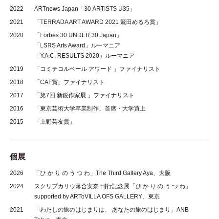
2022
ARTnews Japan「30 ARTISTS U35」
2021
「TERRADA ART AWARD 2021 鷲田めるろ賞」
2020
「Forbes 30 UNDER 30 Japan」
「LSRS Arts Award」ルーマニア
「Y.A.C. RESULTS 2020」ルーマニア
2019
「コミテコルベール アワード 」ファイナリスト
2018
「CAF賞」ファイナリスト
2017
「第7回 新鋭作家展 」ファイナリスト
2016
「東京芸術大学卒業制作」首席・大学買上
2015
「上野芸友賞」
個展
2026
「ひ か り の う つ わ」The Third Gallery Aya、大阪
2024
スクリプカリウ落合安奈 刊行記念展「ひ か り の う つ わ」
supported by ARToVILLA OFS GALLERY、東京
2021
「わたしの旅のはじまりは、 あなたの旅のはじまり」ANB