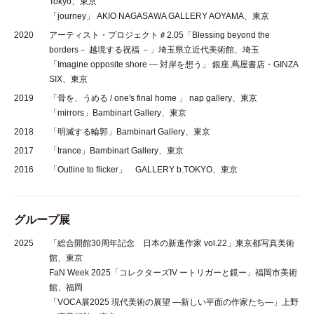
Tokyo、東京
「journey」 AKIO NAGASAWA GALLERY AOYAMA、東京
2020
アーティスト・プロジェクト＃2.05「Blessing beyond the
borders－ 越境する祝福 －」埼玉県立近代美術館、埼玉
「Imagine opposite shore ― 対岸を想う」 銀座 蔦屋書店・GINZA
SIX、東京​
2019
「骨を、うめる / one's final home 」 nap gallery、東京
「mirrors」Bambinart Gallery、東京
2018
「明滅する輪郭」Bambinart Gallery、東京
2017
「trance」Bambinart Gallery、東京
2016
「Outline to flicker」 GALLERY b.TOKYO、東京
グループ展
2025
「総合開館30周年記念 日本の新進作家 vol.22」東京都写真美術
館、東京
FaN Week 2025「コレクターズIV ートリガーと鏡ー」福岡市美術
館、福岡
「VOCA展2025 現代美術の展望 —新しい平面の作家たち—」上野