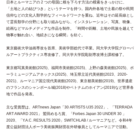
日本とルーマニアの 2 つの母国に根を下ろす方法の模索をきっかけに、
「土地と人の結びつき」というテーマを持つ。国内外各地で土着の祭や民間
信仰などの文化人類学的なフィールドワークを重ね、近年はその延長線とし
て霊長類学の分野にも取り組みながら、インスタレーション、写真、映像、
絵画などマルチメディアな作品を制作。「時間や距離、土地や民族を越えて
物事が触れ合い、地続きになる瞬間」を紡ぐ。
東京藝術大学油画専攻を首席、美術学部総代で卒業。同大学大学院グローバ
ルアートプラクティス専攻修了。同大学大学院彫刻専攻博士課程修了。
東京都写真美術館(2025)、福岡市美術館(2025)、上野の森美術館(2025)、ポ
ーラミュージアムアネックス(2025)、埼玉県立近代美術館(2023、2020-
2021)、ルーマニア国立現代美術館(2020)、東京都美術館(2019)、世界遺産
のフランスのシャンボール城(2018)やベトナムのホイアン(2019)など世界各
地で作品を発表。
主な受賞歴は、ARTnews Japan「30 ARTISTS U35 2022」、「TERRADA
ART AWARD 2021」 鷲田めるろ賞、「Forbes Japan 30 UNDER 30 」
2020、「Y.A.C. RESULTS 2020」SWITCHLAB / ルーマニアなど。令和4年
度公益財団法人ポーラ美術振興財団在外研修員としてルーマニアで活動。