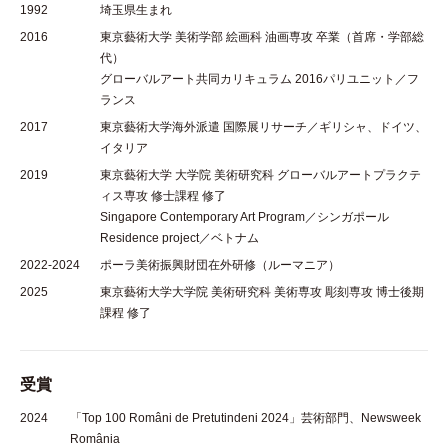
1992
埼玉県生まれ
2016
東京藝術大学 美術学部 絵画科 油画専攻 卒業（首席・学部総
代）
グローバルアート共同カリキュラム 2016パリユニット／フ
ランス
2017
東京藝術大学海外派遣 国際展リサーチ／ギリシャ、ドイツ、
イタリア
2019
東京藝術大学 大学院 美術研究科 グローバルアートプラクテ
ィス専攻 修士課程 修了
Singapore Contemporary Art Program／シンガポール
Residence project／ベトナム
2022-2024
ポーラ美術振興財団在外研修（ルーマニア）
2025
東京藝術大学大学院 美術研究科 美術専攻 彫刻専攻 博士後期
課程 修了
受賞
2024
「Top 100 Români de Pretutindeni 2024」芸術部門、Newsweek
România