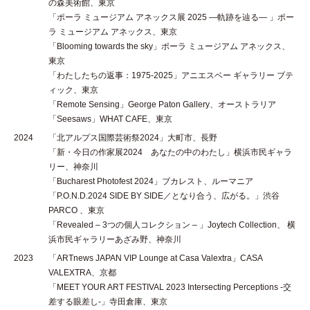
の森美術館、東京
「ポーラ ミュージアム アネックス展 2025 ―軌跡を辿る― 」ポー
ラ ミュージアム アネックス、東京
「Blooming towards the sky」ポーラ ミュージアム アネックス、
東京
「わたしたちの返事：1975-2025」アニエスベー ギャラリー ブテ
ィック、東京
「Remote Sensing」George Paton Gallery、オーストラリア
「Seesaws」WHAT CAFE、東京
2024
「北アルプス国際芸術祭2024」大町市、長野
「新・今日の作家展2024 あなたの中のわたし」横浜市民ギャラ
リー、神奈川
「Bucharest Photofest 2024」ブカレスト、ルーマニア
「P.O.N.D.2024 SIDE BY SIDE／となり合う、広がる。」渋谷
PARCO 、東京
​「Revealed – 3つの個人コレクション – 」Joytech Collection、 横
浜市民ギャラリーあざみ野、神奈川
2023
「ARTnews JAPAN VIP Lounge at Casa Valextra」CASA
VALEXTRA、京都
「MEET YOUR ART FESTIVAL 2023 Intersecting Perceptions -交
差する眼差し-」寺田倉庫、東京