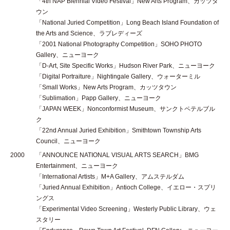
「4th NAP Biennial Video Festival」New Arts Program、カッツタ
ウン
「National Juried Competition」Long Beach Island Foundation of
the Arts and Science、ラブレディーズ
「2001 National Photography Competition」SOHO PHOTO
Gallery、ニューヨーク
「D-Art, Site Specific Works」Hudson River Park、ニューヨーク
「Digital Portraiture」Nightingale Gallery、ウォーターミル
「Small Works」New Arts Program、カッツタウン
「Sublimation」Papp Gallery、ニューヨーク
「JAPAN WEEK」Nonconformist Museum、サンクトペテルブル
ク
「22nd Annual Juried Exhibition」Smithtown Township Arts
Council、ニューヨーク
2000
「ANNOUNCE NATIONAL VISUAL ARTS SEARCH」BMG
Entertainment、ニューヨーク
「International Artists」M+A Gallery、アムステルダム
「Juried Annual Exhibition」Antioch College、イエロー・スプリ
ングス
「Experimental Video Screening」Westerly Public Library、ウェ
スタリー