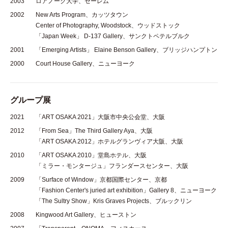
2003
ロアノーク大学、セーレム
2002
New Arts Program、カッツタウン
Center of Photography, Woodstock、ウッドストック
「Japan Week」 D-137 Gallery、サンクトペテルブルク
2001
「Emerging Artists」 Elaine Benson Gallery、ブリッジハンプトン
2000
Court House Gallery、ニューヨーク
グループ展
2021
「ART OSAKA 2021」大阪市中央公会堂、大阪
2012
「From Sea」The Third Gallery Aya、大阪
「ART OSAKA 2012」ホテルグランヴィア大阪、大阪
2010
「ART OSAKA 2010」堂島ホテル、大阪
「ミラー・モンタージュ」フランダースセンター、大阪
2009
「Surface of Window」京都国際センター、京都
「Fashion Center's juried art exhibition」Gallery 8、ニューヨーク
「The Sultry Show」Kris Graves Projects、ブルックリン
2008
Kingwood Art Gallery、ヒューストン