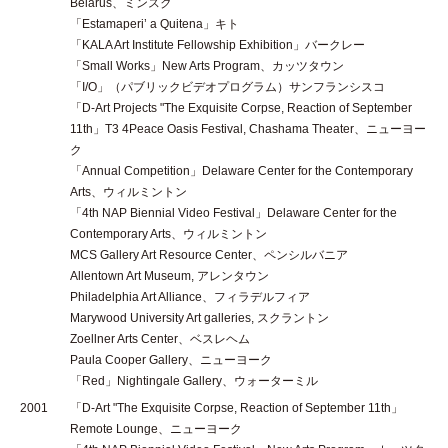
Belarus、ミンスク
「Estamaperi’ a Quitena」キト
「KALA Art Institute Fellowship Exhibition」バークレー
「Small Works」New Arts Program、カッツタウン
「I/O」（パブリックビデオプログラム）サンフランシスコ
「D-Art Projects "The Exquisite Corpse, Reaction of September
11th」T3 4Peace Oasis Festival, Chashama Theater、ニューヨー
ク
「Annual Competition」Delaware Center for the Contemporary
Arts、ウィルミントン
「4th NAP Biennial Video Festival」Delaware Center for the
Contemporary Arts、ウィルミントン
MCS Gallery Art Resource Center、ペンシルバニア
Allentown Art Museum, アレンタウン
Philadelphia Art Alliance、フィラデルフィア
Marywood University Art galleries, スクラントン
Zoellner Arts Center、ベスレヘム
Paula Cooper Gallery、ニューヨーク
「Red」Nightingale Gallery、ウォーターミル
2001
「D-Art "The Exquisite Corpse, Reaction of September 11th」
Remote Lounge、ニューヨーク