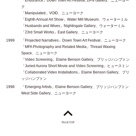
「Endurance」Down Town Art Festival, DFN Gallery、ニューヨー
ク
「Manipulated」VOID、ニューヨーク
「Eighth Annual Art Show」Water Mill Museum、ウォーターミル
「Husbands and Wives」Nightingale Gallery、ウォーターミル
「23rd Small Works」East Gallery、ニューヨーク
1999
「Projected Narratives」Down Town Art Festival、ニューヨーク
「MFA Photography and Related Media」Thread Waxing
Space、ニューヨーク
「Video Screening」Elaine Benson Gallery、ブリッジハンプトン
「Juried Aurora Short Movie and Video Screening」ヒューストン
「Collaborated Video Installations」Elaine Benson Gallery、ブリ
ッジハンプトン
1998
「Emerging Artists」Elaine Benson Gallery、ブリッジハンプトン
West Side Gallery、ニューヨーク
PAGETOP