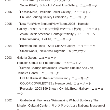
2007
「Transparent」ONOMA、フィスカース
「Super PHAT」School of Visual Arts Gallery、ニューヨーク
2006
「Less is More」Williams Tower Gallery、ヒューストン
「En Foco Touring Gallery Exhibition」ニューヨーク
2005
「New York/New England/New Talent 2005」Hampton
Gallery（マサチューセッツ大学アマースト校内）、アマースト
「Asian Pacific American Heritage “Affinity”」 ヒューストン
「Other America」Exit Art、ニューヨーク
2004
「Between the Lines」Sara Gris Art Gallery、ニューヨーク
「Small Works」New Arts Programs、カッツタウン
2003
Galeria Galou、ニューヨーク
Houston Center for Photography、ヒューストン
「Serene Beauty: Interactions Between Sublime And Zen」
Jamaica Center、ニューヨーク
「Exit Art Biennial: The Reconstruction」ニューヨーク
「COLOR COMPLEXTIES」Newport Art、ニューポート
「Recession 2003 $99 Show」Cynthia Broan Gallery、ニューヨ
ーク
2002
「Grabado sin Fronteras / Printmaking Without Borders」The
Mission Cultural Center、サンフランシスコ；National Museum of