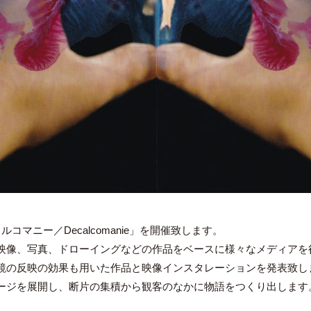
マニー／Decalcomanie」を開催致します。
映像、写真、ドローイングなどの作品をベースに様々なメディアを
鏡の反映の効果も用いた作品と映像インスタレーションを発表致し
ージを展開し、断片の集積から観客のなかに物語をつくり出します