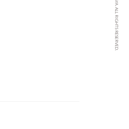
© THE THIRD GALLERY AYA. ALL RIGHTS RESERVED.