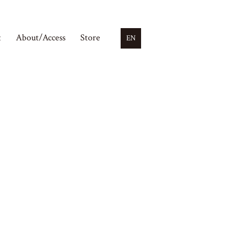
t
About/Access
Store
EN