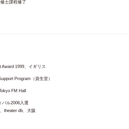
論修士課程修了
Trust Award 1999、イギリス
s Support Program（資生堂）
okyo FM Hall
バル2006入選
n)、theater db、大阪