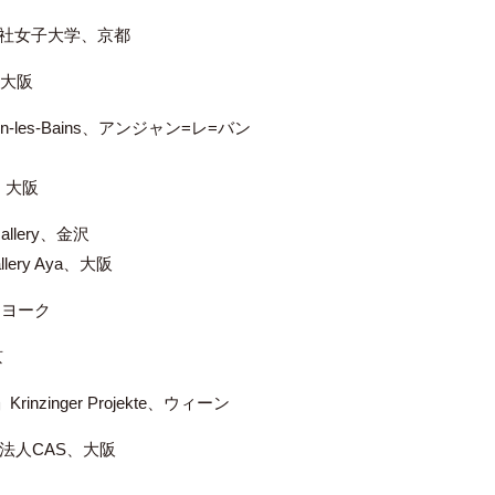
y 同志社女子大学、京都
a、大阪
nghien-les-Bains、アンジャン=レ=バン
、大阪
llery、金沢
lery Aya、大阪
ューヨーク
京
rs」Krinzinger Projekte、ウィーン
活動法人CAS、大阪