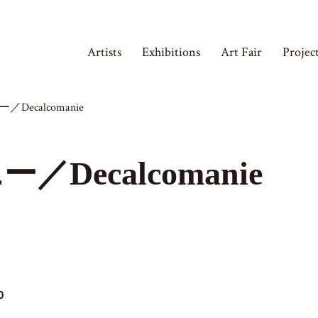
Artists
Exhibitions
Art Fair
Projec
ecalcomanie
Decalcomanie
0