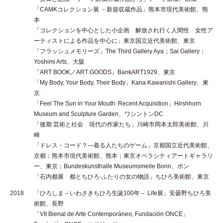
「CAMKコレクション展 －新規収蔵作品」熊本市現代美術館、熊
本
「コレクションを中心とした小企画 解放され行く人間性 女性ア
ーティストによる作品を中心に」東京国立近代美術館、東京
「フラッシュメモリーズ」The Third Gallery Aya；Sai Gallery；
Yoshimi Arts、大阪
「ART BOOK／ART GOODS」BankART1929、東京
「My Body, Your Body, Their Body」Kana Kawanishi Gallery、東
京
「Feel The Sun in Your Mouth: Recent Acquisition」Hirshhorn
Museum and Sculpture Garden、ワシントンDC
「後期 芸術と社会 現代の作家たち」川崎市岡本太郎美術館、川
崎
「ドレス・コード？—着る人たちのゲーム」京都国立近代美術館、
京都；熊本市現代美術館、熊本；東京オペラシティアートギャラリ
ー、東京；Bundeskunsthalle Museumsmeile Bonn、ボン
「石内都展 都とちひろ-ふたりの女の物語」ちひろ美術館、東京
2018
「ひろしま－いわさきちひろ生誕100年－ Life展」安曇野ちひろ美
術館、長野
「VII Bienal de Arte Contemporáneo, Fundación ONCE」