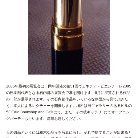
2005年最初の展覧会は、同年開催の第51回ヴェネチア・ビエンナーレ2005
の日本館代表となる石内都の展覧会で幕を開けます。6月に展覧される作品
の一部が展示されます。その石内都作品をいろいろな側面から見て頂きた
く、本人によるレクチャーを開催します。場所は当ギャラリーのあるビルの
5F Calo Bookshop and Cafeにて。また、その後ギャラリ−にてオープニン
グパーティも行います。是非お越しください。
母の遺品というには粗末な品々を写真に写し、それで捨てることが出来ると