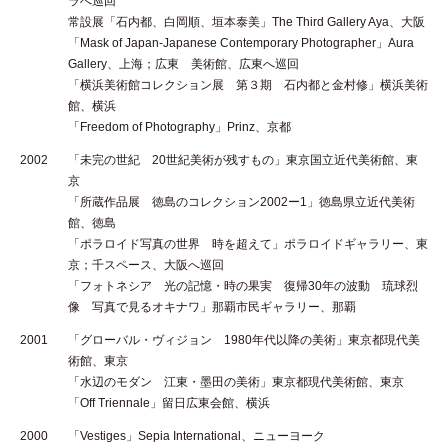
ラへ巡回
常設展「石内都、白岡順、垣本泰美」The Third Gallery Aya、大阪
「Mask of Japan-Japanese Contemporary Photographer」Aura
Gallery、上海；広東 美術館、広東へ巡回
「横浜美術館コレクション展 第３期 石内都と金村修」横浜美術
館、横浜
「Freedom of Photography」Prinz、京都
2002
「未完の世紀 20世紀美術が残すもの」東京国立近代美術館、東
京
「所蔵作品展 徳島のコレクション2002ー1」徳島県立近代美術
館、徳島
「ポラロイド写真の世界 時を超えて」ポラロイドギャラリー、東
京；千スペース、大阪へ巡回
「フォトネシア 光の記憶・時の果実 復帰30年の波動 琉球烈
像 写真で見るオキナワ」那覇市民ギャラリー、那覇
2001
「グローバル・ヴィジョン 1980年代以降の美術」東京都現代美
術館、東京
「水辺のモダン 江東・墨田の美術」東京都現代美術館、東京
「Off Triennale」留日広東会館、横浜
2000
「Vestiges」Sepia International、ニューヨーク