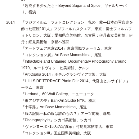
「超克する少女たち－Beyond Sugar and Spice」ギャルリーパ
リ、横浜
2014
「フジフィルム・フォトコレクション 私の一枚—日本の写真史を
飾った巨匠101人」フジフィルムスクエア、東京；富士フィルムフ
ォトサロン、大阪；愛知県立美術館、名古屋；伊丹市立美術館、伊
丹；細見美術館：京都へ巡回
「アートフェア東京2014」東京国際フォーラム、東京
「コレクション展」Art Base Momoshima、尾道
「Intractable and Untamed: Documentary Photography around
1979」ルードヴィッ ヒ美術館、ケルン
「Art Osaka 2014」ホテルグランヴィア大阪、大阪
「HILLSIDE TERRACE Photo Fair 2014」代官山ヒルサイドフォ
ーラム、東京
「Herland」60 Wall Gallery、ニューヨーク
「東アジアの夢」BankArt Studio NYK、横浜
「十字路」Art Base Momoshima、尾道
「服の記憶—私の服は誰のもの？」アーツ前橋、群馬
「Photography is」シカゴ美術館、シカゴ
「ヴァンヌーボ×15人の写真家」竹尾見本帖本店、東京
「コレクションIII」国立国際美術館、大阪