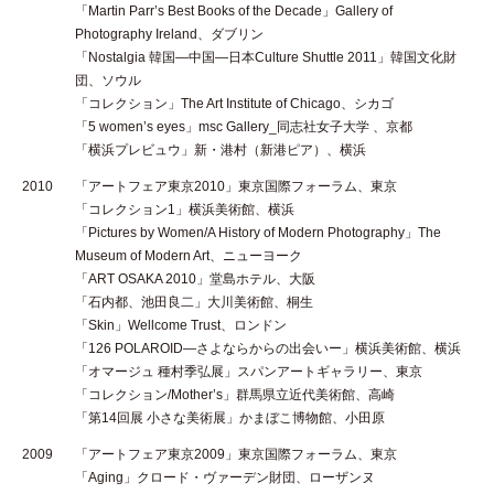
「Martin Parr’s Best Books of the Decade」Gallery of
Photography Ireland、ダブリン
「Nostalgia 韓国—中国—日本Culture Shuttle 2011」韓国文化財
団、ソウル
「コレクション」The Art Institute of Chicago、シカゴ
「5 women’s eyes」msc Gallery_同志社女子大学 、京都
「横浜プレビュウ」新・港村（新港ピア）、横浜
2010
「アートフェア東京2010」東京国際フォーラム、東京
「コレクション1」横浜美術館、横浜
「Pictures by Women/A History of Modern Photography」The
Museum of Modern Art、ニューヨーク
「ART OSAKA 2010」堂島ホテル、大阪
「石内都、池田良二」大川美術館、桐生
「Skin」Wellcome Trust、ロンドン
「126 POLAROID—さよならからの出会いー」横浜美術館、横浜
「オマージュ 種村季弘展」スパンアートギャラリー、東京
「コレクション/Mother’s」群馬県立近代美術館、高崎
「第14回展 小さな美術展」かまぼこ博物館、小田原
2009
「アートフェア東京2009」東京国際フォーラム、東京
「Aging」クロード・ヴァーデン財団、ローザンヌ