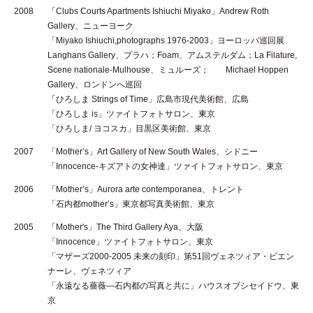
2008
「Clubs Courts Apartments Ishiuchi Miyako」Andrew Roth
Gallery、ニューヨーク
「Miyako Ishiuchi,photographs 1976-2003」ヨーロッパ巡回展
Langhans Gallery、プラハ；Foam、アムステルダム；La Filature,
Scene nationale-Mulhouse、ミュルーズ； Michael Hoppen
Gallery、ロンドンへ巡回
「ひろしま Strings of Time」広島市現代美術館、広島
「ひろしま is」ツァイトフォトサロン、東京
「ひろしま/ ヨコスカ」目黒区美術館、東京
2007
「Mother’s」Art Gallery of New South Wales、シドニー
「Innocence-キズアトの女神達」ツァイトフォトサロン、東京
2006
「Mother’s」Aurora arte contemporanea、トレント
「石内都mother’s」東京都写真美術館、東京
2005
「Mother's」The Third Gallery Aya、大阪
「Innocence」ツァイトフォトサロン、東京
「マザーズ2000-2005 未来の刻印」第51回ヴェネツィア・ビエン
ナーレ、ヴェネツィア
「永遠なる薔薇—石内都の写真と共に」ハウスオブシセイドウ、東
京