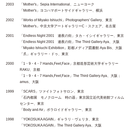
2003
「Mother's」Sepia International、ニューヨーク
「Mother's」ヨコハマポートサイドギャラリー、横浜
2002
「Works of Miyako Ishiuchi」Photographers' Gallery、東京
「Mother's」中京大学アートギャラリーC・スクエア、名古屋
2001
「Endless Night 2001 連夜の街」タカ・イシイギャラリー、東京
「Endless Night 2001 連夜の街」The Third Gallery Aya、大阪
「Miyako Ishiuchi Exhibition」彩都メディア図書館 Aya Bis、大阪
「爪」ギャラリー・ドゥ、東京
2000
「1・9・4・7 Hands,Feet,Face」京都造形芸術大学ギャラリー
RAKU、京都
「1・9・4・7 Hands,Feet,Face」The Third Gallery Aya、大阪；
amus、大阪
1999
「SCARS」ツァイトフォトサロン、東京
「石内都展 モノクローム 時の器」東京国立近代美術館フィルム
センター、東京
「Body and Air」ポラロイドギャラリー、東京
1998
「YOKOSUKA AGAIN」ギャラリ・ヴェリタ、東京
「YOKOSUKA AGAIN」The Third Gallery Aya、大阪