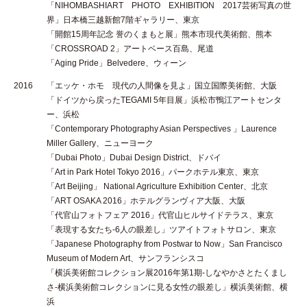
「NIHOMBASHIART PHOTO EXHIBITION 2017芸術写真の世
界」日本橋三越新館7階ギャラリー、東京
「開館15周年記念 誉のくまもと展」熊本市現代美術館、熊本
「CROSSROAD 2」アートベース百島、尾道
「Aging Pride」Belvedere、ウィーン
2016
「エッケ・ホモ 現代の人間像を見よ」国立国際美術館、大阪
「ドイツから戻ったTEGAMI 5年目展」浜松市鴨江アートセンタ
ー、浜松
「Contemporary Photography Asian Perspectives 」Laurence
Miller Gallery、ニューヨーク
「Dubai Photo」Dubai Design District、ドバイ
「Art in Park Hotel Tokyo 2016」パークホテル東京、東京
「Art Beijing」 National Agriculture Exhibition Center、北京
「ART OSAKA 2016」ホテルグランヴィア大阪、大阪
「代官山フォトフェア 2016」代官山ヒルサイドテラス、東京
「表現する女たち-6人の眼差し」ツアイトフォトサロン、東京
「Japanese Photography from Postwar to Now」San Francisco
Museum of Modern Art、サンフランシスコ
「横浜美術館コレクション展2016年第1期-しなやかさとたくまし
さ-横浜美術館コレクションに見る女性の眼差し」横浜美術館、横
浜