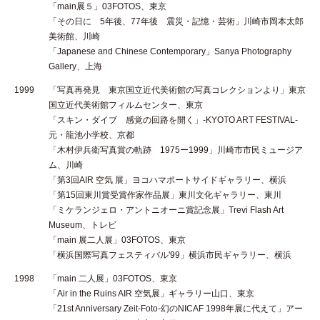
「main展５」03FOTOS、東京
「その日に 5年後、77年後 震災・記憶・芸術」川崎市岡本太郎
美術館、川崎
「Japanese and Chinese Contemporary」Sanya Photography
Gallery、上海
1999
「写真再発見 東京国立近代美術館の写真コレクションより」東京
国立近代美術館フィルムセンター、東京
「スキン・ダイブ 感覚の回路を開く」-KYOTO ART FESTIVAL-
元・龍池小学校、京都
「木村伊兵衛写真賞の軌跡 1975ー1999」川崎市市民ミュージア
ム、川崎
「第3回AIR 空気 展」ヨコハマポートサイドギャラリー、横浜
「第15回東川賞受賞作家作品展」東川文化ギャラリー、東川
「ミケランジェロ・アントニオーニ賞記念展」Trevi Flash Art
Museum、トレビ
「main 展二人展」03FOTOS、東京
「横浜国際写真フェスティバル'99」横浜市民ギャラリー、横浜
1998
「main 二人展」03FOTOS、東京
「Air in the Ruins AIR 空気展」ギャラリー山口、東京
「21st Anniversary Zeit-Foto-幻のNICAF 1998年展に代えて」アー