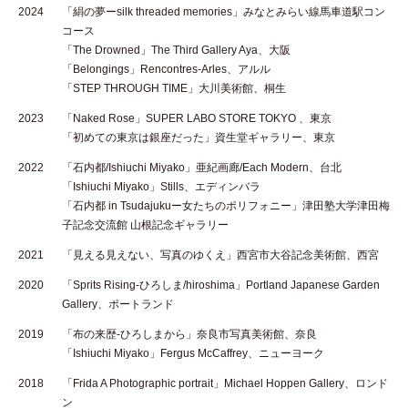
2024
「絹の夢ーsilk threaded memories」みなとみらい線馬車道駅コン
コース
「The Drowned」The Third Gallery Aya、大阪
「Belongings」Rencontres-Arles、アルル
「STEP THROUGH TIME」大川美術館、桐生
2023
「Naked Rose」SUPER LABO STORE TOKYO 、東京
「初めての東京は銀座だった」資生堂ギャラリー、東京
2022
「石内都/Ishiuchi Miyako」亜紀画廊/Each Modern、台北
「Ishiuchi Miyako」Stills、エディンバラ
「石内都 in Tsudajukuー女たちのポリフォニー」津田塾大学津田梅
子記念交流館 山根記念ギャラリー
2021
「見える見えない、写真のゆくえ」西宮市大谷記念美術館、西宮
2020
「Sprits Rising-ひろしま/hiroshima」Portland Japanese Garden
Gallery、ポートランド
2019
「布の来歴-ひろしまから」奈良市写真美術館、奈良
「Ishiuchi Miyako」Fergus McCaffrey、ニューヨーク
2018
「Frida A Photographic portrait」Michael Hoppen Gallery、ロンド
ン