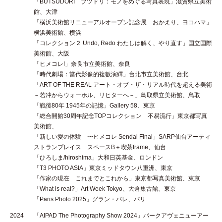
「BUTSUDORI ブツドリ：モノをめぐる写真表現」滋賀県立美術
館、大津
「横浜美術館リニューアルオープン記念展 おかえり、ヨコハマ」
横浜美術館、横浜
「コレクション２ Undo, Redo わたしは解く、やり直す」国立国際
美術館、大阪
「ヒメコレ!」奈良市立美術館、奈良
「時代劇場：當代影像的複數演繹」台北市立美術館、台北
「ART OF THE REAL アート・オブ・ザ・リアル時代を超える美術
－若冲からウォーホル、リヒターへ－」鳥取県立美術館、鳥取
「戦後80年 1945年の記憶」Gallery 58、東京
「総合開館30周年記念TOPコレクション 不易流行」東京都写真
美術館、
「新しい愛の体験 〜ヒメコレ Sendai Final」SARP仙台アーティ
ストランプレイス スペースB＋喫茶frame、仙台
「ひろしま/hiroshima」大和日英基金、ロンドン
「T3 PHOTO ASIA」東京ミッドタウン八重洲、東京
「作家の現在 これまでとこれから」東京都写真美術館、東京
「What is real?」Art Week Tokyo、大倉集古館、東京
「Paris Photo 2025」グラン・パレ、パリ
2024
「AIPAD The Photography Show 2024」パークアヴェニューアー