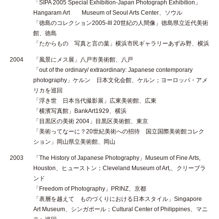
「SIPA 2005 Special Exhibition-Japan Photograph Exhibition」
Hangaram Art Museum of Seoul Arts Center、ソウル
「徳島のコレクション2005-III 20世紀の人間像」徳島県立近代美術
館、徳島
「たからもの 写真と言の葉」横浜市民ギャラリーあずみ野、横浜
2004
「風景にメス展」八戸市美術館、八戸
「out of the ordinary/ extraordinary: Japanese contemporary
photography」ケルン 日本文化会館、ケルン；ヨーロッパ・アメ
リカを巡回
「浮き世 日本当代撮影展」広東美術館、広東
「横濱写真館」BankArt1929、横浜
「目黒区の美術 2004」目黒区美術館、東京
「美術ってなーに？20世紀美術への招待 国立国際美術館コレク
ション」岡山県立美術館、岡山
2003
「The History of Japanese Photography」Museum of Fine Arts,
Houston、ヒューストン；Cleveland Museum of Art,、クリーブラ
ンド
「Freedom of Photography」PRINZ、京都
「表層を越えて ものづくりにおける日本スタイル」Singapore
Art Museum、シンガポール；Cultural Center of Philippines、マニ