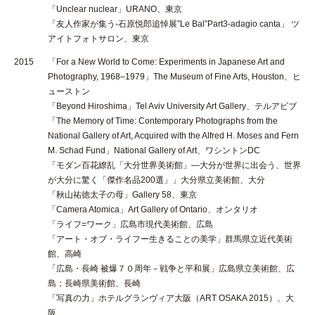
「Unclear nuclear」URANO、東京
「友人作家が集う-石原悦郎追悼展”Le Bal”Part3-adagio canta」 ツ
アイトフォトサロン、東京
2015
「For a New World to Come: Experiments in Japanese Art and
Photography, 1968–1979」The Museum of Fine Arts, Houston、ヒ
ューストン
「Beyond Hiroshima」Tel Aviv University Art Gallery、テルアビブ
「The Memory of Time: Contemporary Photographs from the
National Gallery of Art, Acquired with the Alfred H. Moses and Fern
M. Schad Fund」National Gallery of Art、ワシントンDC
「モダン百花繚乱「大分世界美術館」―大分が世界に出会う、世界
が大分に驚く「傑作名品200選」」大分県立美術館、大分
「秋山祐徳太子の母」Gallery 58、東京
「Camera Atomica」Art Gallery of Ontario、オンタリオ
「ライフ=ワーク」広島市現代美術館、広島
「アート・オブ・ライフー生きることの美学」群馬県立近代美術
館、高崎
「広島・長崎 被爆７０周年－戦争と平和展」広島県立美術館、広
島；長崎県美術館、長崎
「写真の力」ホテルグランヴィア大阪（ART OSAKA 2015）、大
阪