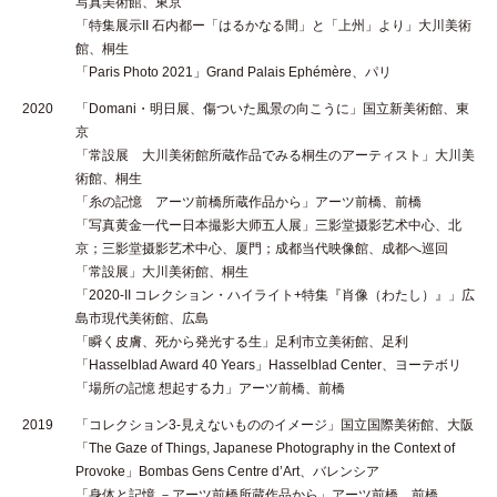
写真美術館、東京
「特集展示II 石内都ー「はるかなる間」と「上州」より」大川美術
館、桐生
「Paris Photo 2021」Grand Palais Ephémère、パリ
2020
「Domani・明日展、傷ついた風景の向こうに」国立新美術館、東
京
「常設展 大川美術館所蔵作品でみる桐生のアーティスト」大川美
術館、桐生
「糸の記憶 アーツ前橋所蔵作品から」アーツ前橋、前橋
「写真黄金一代ー日本撮影大师五人展」三影堂摄影艺术中心、北
京；三影堂摄影艺术中心、厦門；成都当代映像館、成都へ巡回
「常設展」大川美術館、桐生
「2020-II コレクション・ハイライト+特集『肖像（わたし）』」広
島市現代美術館、広島
「瞬く皮膚、死から発光する生」足利市立美術館、足利
「Hasselblad Award 40 Years」Hasselblad Center、ヨーテボリ
「場所の記憶 想起する力」アーツ前橋、前橋
2019
「コレクション3-見えないもののイメージ」国立国際美術館、大阪
「The Gaze of Things, Japanese Photography in the Context of
Provoke」Bombas Gens Centre d’Art、バレンシア
「身体と記憶 －アーツ前橋所蔵作品から」アーツ前橋、前橋