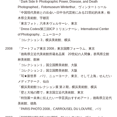
「Dark Side II- Photographic Power, Disease, and Death
Photographed」Fotomuseum Winterthur、ヴィンタートゥール
「中国現代美術との出会い-日中当代芸術にみる21世紀的未来」栃
木県立美術館、宇都宮
「東京フォト」六本木ヴェルサーレ、東京
「Dress Codes/第三回ICP トリエンナーレ」International Center
of Photography、ニューヨーク
「コレクション 3」横浜美術館、横浜
2008
「アートフェア東京 2008」東京国際フォーラム、東京
「徳島県立近代美術館所蔵名品展 20世紀の人間像」群馬県立館
林美術館、館林
「コレクション１」国立国際美術館、大阪
「コレクション２」国立国際美術館、大阪
「写★新世界 パリ、ニューヨーク、東京、そして上海」せんだい
メディアテーク、仙台
「横浜美術館コレクション展 第２期」横浜美術館、横浜
「壁と大地の際で」東京国立近代美術館、東京
「特別展ー未来に伝えたいー学芸員おすすめアート」徳島県立近代
美術館、徳島
「PARIS PHOTO 2008」CARROUSEL DU LOUVRE、パリ