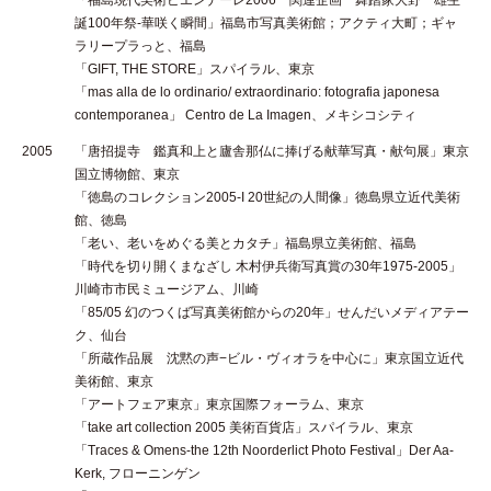
「福島現代美術ビエンナーレ2006 関連企画 舞踏家大野一雄生
誕100年祭-華咲く瞬間」福島市写真美術館；アクティ大町；ギャ
ラリープラっと、福島
「GIFT, THE STORE」スパイラル、東京
「mas alla de lo ordinario/ extraordinario: fotografia japonesa
contemporanea」 Centro de La Imagen、メキシコシティ
2005
「唐招提寺 鑑真和上と廬舎那仏に捧げる献華写真・献句展」東京
国立博物館、東京
「徳島のコレクション2005-I 20世紀の人間像」徳島県立近代美術
館、徳島
「老い、老いをめぐる美とカタチ」福島県立美術館、福島
「時代を切り開くまなざし 木村伊兵衛写真賞の30年1975-2005」
川崎市市民ミュージアム、川崎
「85/05 幻のつくば写真美術館からの20年」せんだいメディアテー
ク、仙台
「所蔵作品展 沈黙の声−ビル・ヴィオラを中心に」東京国立近代
美術館、東京
「アートフェア東京」東京国際フォーラム、東京
「take art collection 2005 美術百貨店」スパイラル、東京
「Traces & Omens-the 12th Noorderlict Photo Festival」Der Aa-
Kerk, フローニンゲン