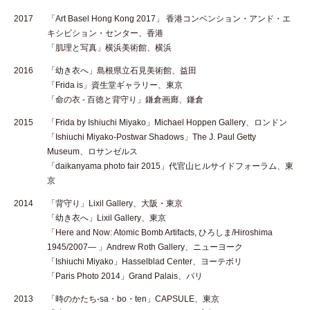
2017
「Art Basel Hong Kong 2017」 香港コンベンション・アンド・エ
キシビション・センター、香港
「肌理と写真」横浜美術館、横浜
2016
「幼き衣へ」島根県立石見美術館、益田
「Frida is」資生堂ギャラリー、東京
「命の衣 - 百徳と背守り」鎌倉画廊、鎌倉
2015
「Frida by Ishiuchi Miyako」Michael Hoppen Gallery、ロンドン
「Ishiuchi Miyako-Postwar Shadows」The J. Paul Getty
Museum、ロサンゼルス
「daikanyama photo fair 2015」代官山ヒルサイドフォーラム、東
京
2014
「背守り」Lixil Gallery、大阪・東京
「幼き衣へ」Lixil Gallery、東京
「Here and Now: Atomic Bomb Artifacts, ひろしま/Hiroshima
1945/2007— 」Andrew Roth Gallery、ニューヨーク
「Ishiuchi Miyako」Hasselblad Center、ヨーテボリ
「Paris Photo 2014」Grand Palais、パリ
2013
「時のかたち-sa・bo・ten」CAPSULE、東京