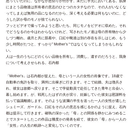
思っていたのに、なかなか思切りが付かず、未だに手元においてある。肌身
にまとう品物達は所有者の意志のひとつのカタチなので、その人がいなくな
ってしまえば無用の品になるのだから、深く考える必要は何もないのに、ど
うした訳か母のモノが捨てられない。
フッとビデオで撮ってみようと思いたち、同じモノをビデオに収めた。それ
でどうなるのか今はわからないけれど、写されたモノ達は母の所有物から少
しづつ離れ、歳月と共に肌着や、口紅や靴達は別の存在を示しはじめ、もう
少し時間がたつと、すっかり” Mother’s “ではなくなってしまうかもしれな
い。
人は一生のうちにどのくらい品物を所有し、消費し、遺すのだろうと、我身
について考えさせられる。石内都
「Mother’s」は石内都が捉えた、母という一人の女性の肖像です。18歳で
自動車の免許を取り、満州に出稼ぎに行きます。そこで結婚。夫は徴兵さ
れ、彼女は故郷へ戻ります。そこで学徒動員で赴任してきた青年と出会い、
暮し始めます。が、戦死したはずの夫が戻り、妊娠していた彼女は慰謝料を
払って協議離婚します。そのような波瀾の半生を送った一人の女性が遺した
シュミーズ、ガードル、口紅をその人の意志を感じるかのように捉え、石内
都は提示して行きます。確執の深かった「母」との関係を静かにみつめるこ
とでスタートしたこの作品は幾度かの発表を経て、彼女の「母」から一人の
「女性」の人生の軌跡へと変化していくのです。