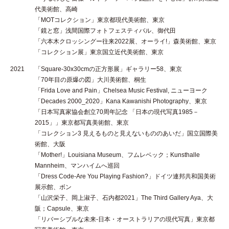
代美術館、高崎
「MOTコレクション」東京都現代美術館、東京
「鏡と窓」浅間国際フォトフェスティバル、御代田
「六本木クロッシングー往来2022展、オーライ!」森美術館、東京
「コレクション展」東京国立近代美術館、東京
2021
「Square-30x30cmの正方形展」ギャラリー58、東京
「70年目の原爆の図」大川美術館、桐生
「Frida Love and Pain」Chelsea Music Festival, ニューヨーク
「Decades 2000_2020」Kana Kawanishi Photography、東京
「日本写真家協会創立70周年記念 「日本の現代写真1985－
2015」」東京都写真美術館、東京
「コレクション3 見えるものと見えないもののあいだ」国立国際美
術館、大阪
「Mother!」Louisiana Museum、フムレベック；Kunsthalle
Mannheim、マンハイムへ巡回
「Dress Code-Are You Playing Fashion?」ドイツ連邦共和国美術
展示館、ボン
「山沢栄子、岡上淑子、石内都2021」The Third Gallery Aya、大
阪；Capsule、東京
「リバーシブルな未来-日本・オーストラリアの現代写真」東京都