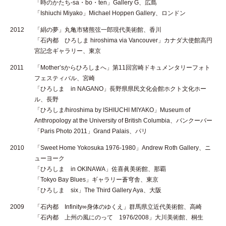
「時のかたち-sa・bo・ten」Gallery G、広島
「Ishiuchi Miyako」Michael Hoppen Gallery、ロンドン
2012
「絹の夢」丸亀市猪熊弦一郎現代美術館、香川
「石内都 ひろしま hiroshima via Vancouver」カナダ大使館高円
宮記念ギャラリー、東京
2011
「Mother’sからひろしまへ」第11回宮崎ドキュメンタリーフォト
フェスティバル、宮崎
「ひろしま in NAGANO」長野県県民文化会館ホクト文化ホー
ル、長野
「ひろしま/hiroshima by ISHIUCHI MIYAKO」Museum of
Anthropology at the University of British Columbia、バンクーバー
「Paris Photo 2011」Grand Palais、パリ
2010
「Sweet Home Yokosuka 1976-1980」Andrew Roth Gallery、ニ
ューヨーク
「ひろしま in OKINAWA」佐喜眞美術館、那覇
「Tokyo Bay Blues」ギャラリー蒼穹舎、東京
「ひろしま six」The Third Gallery Aya、大阪
2009
「石内都 Infinity∞身体のゆくえ」群馬県立近代美術館、高崎
「石内都 上州の風にのって 1976/2008」大川美術館、桐生