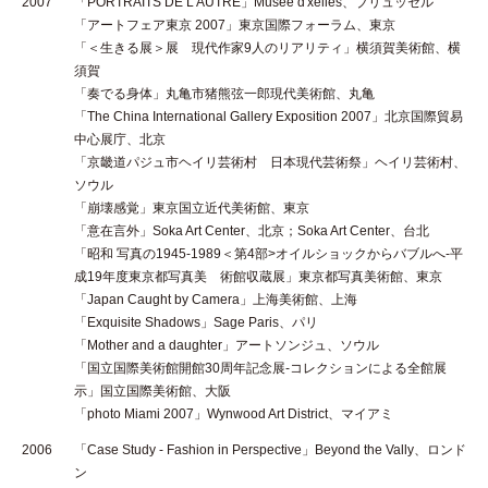
2007
「PORTRAITS DE L'AUTRE」Musee d'xelles、ブリュッセル
「アートフェア東京 2007」東京国際フォーラム、東京
「＜生きる展＞展 現代作家9人のリアリティ」横須賀美術館、横
須賀
「奏でる身体」丸亀市猪熊弦一郎現代美術館、丸亀
「The China International Gallery Exposition 2007」北京国際貿易
中心展庁、北京
「京畿道パジュ市ヘイリ芸術村 日本現代芸術祭」ヘイリ芸術村、
ソウル
「崩壊感覚」東京国立近代美術館、東京
「意在言外」Soka Art Center、北京；Soka Art Center、台北
「昭和 写真の1945-1989＜第4部>オイルショックからバブルへ-平
成19年度東京都写真美 術館収蔵展」東京都写真美術館、東京
「Japan Caught by Camera」上海美術館、上海
「Exquisite Shadows」Sage Paris、パリ
「Mother and a daughter」アートソンジュ、ソウル
「国立国際美術館開館30周年記念展-コレクションによる全館展
示」国立国際美術館、大阪
「photo Miami 2007」Wynwood Art District、マイアミ
2006
「Case Study - Fashion in Perspective」Beyond the Vally、ロンド
ン