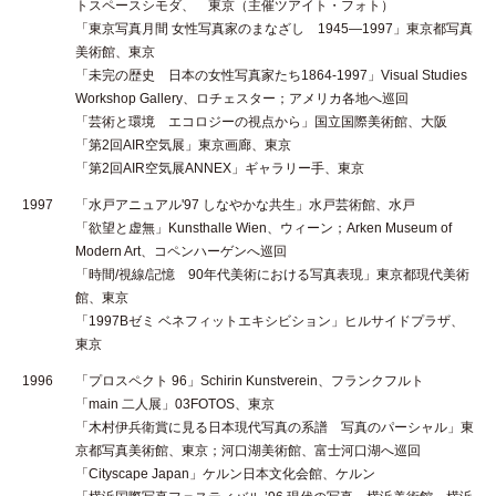
トスペースシモダ、 東京（主催ツアイト・フォト）
「東京写真月間 女性写真家のまなざし 1945—1997」東京都写真
美術館、東京
「未完の歴史 日本の女性写真家たち1864-1997」Visual Studies
Workshop Gallery、ロチェスター；アメリカ各地へ巡回
「芸術と環境 エコロジーの視点から」国立国際美術館、大阪
「第2回AIR空気展」東京画廊、東京
「第2回AIR空気展ANNEX」ギャラリー手、東京
1997
「水戸アニュアル'97 しなやかな共生」水戸芸術館、水戸
「欲望と虚無」Kunsthalle Wien、ウィーン；Arken Museum of
Modern Art、コペンハーゲンへ巡回
「時間/視線/記憶 90年代美術における写真表現」東京都現代美術
館、東京
「1997Bゼミ ベネフィットエキシビション」ヒルサイドプラザ、
東京
1996
「プロスペクト 96」Schirin Kunstverein、フランクフルト
「main 二人展」03FOTOS、東京
「木村伊兵衛賞に見る日本現代写真の系譜 写真のパーシャル」東
京都写真美術館、東京；河口湖美術館、富士河口湖へ巡回
「Cityscape Japan」ケルン日本文化会館、ケルン