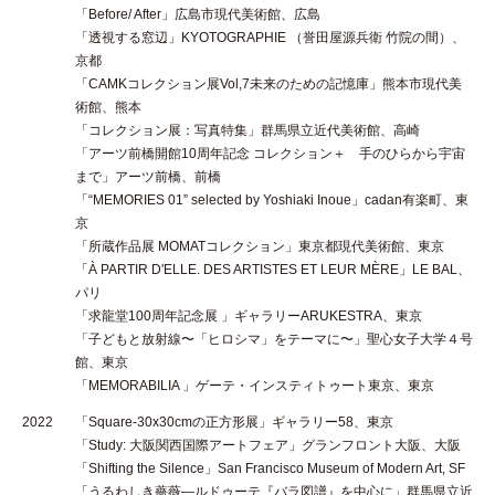
「Before/ After」広島市現代美術館、広島
「透視する窓辺」KYOTOGRAPHIE （誉田屋源兵衛 竹院の間）、
京都
「CAMKコレクション展Vol,7未来のための記憶庫」熊本市現代美
術館、熊本
「コレクション展：写真特集」群馬県立近代美術館、高崎
「アーツ前橋開館10周年記念 コレクション＋ 手のひらから宇宙
まで」アーツ前橋、前橋
「“MEMORIES 01” selected by Yoshiaki Inoue」cadan有楽町、東
京
「所蔵作品展 MOMATコレクション」東京都現代美術館、東京
「À PARTIR D'ELLE. DES ARTISTES ET LEUR MÈRE」LE BAL、
パリ
「求龍堂100周年記念展 」ギャラリーARUKESTRA、東京
「子どもと放射線〜「ヒロシマ」をテーマに〜」聖心女子大学４号
館、東京
「MEMORABILIA 」ゲーテ・インスティトゥート東京、東京
2022
「Square-30x30cmの正方形展」ギャラリー58、東京
「Study: 大阪関西国際アートフェア」グランフロント大阪、大阪
「Shifting the Silence」San Francisco Museum of Modern Art, SF
「うるわしき薔薇—ルドゥーテ『バラ図譜』を中心に」群馬県立近