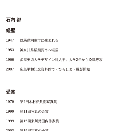
石内 都
経歴
1947
群馬県桐生市に生まれる
1953
神奈川県横須賀市へ転居
1966
多摩美術大学デザイン科入学。大学2年から染織専攻
2007
広島平和記念資料館で＜ひろしま＞撮影開始
受賞
1979
第4回木村伊兵衛写真賞
1999
第11回写真の会賞
1999
第15回東川賞国内作家賞
2003
第15回写真の会賞