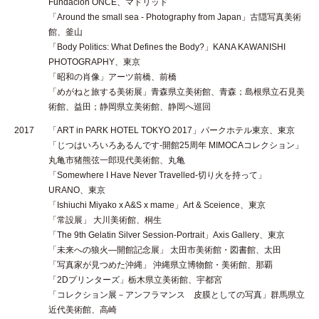
Fundación ONCE、マドリッド
「Around the small sea - Photography from Japan」古隠写真美術
館、釜山
「Body Politics: What Defines the Body?」KANA KAWANISHI
PHOTOGRAPHY、東京
「昭和の肖像」アーツ前橋、前橋
「めがねと旅する美術展」青森県立美術館、青森；島根県立石見美
術館、益田；静岡県立美術館、静岡へ巡回
2017
「ART in PARK HOTEL TOKYO 2017」パークホテル東京、東京
「じつはいろいろあるんです-開館25周年 MIMOCAコレクション」
丸亀市猪熊弦一郎現代美術館、丸亀
「Somewhere I Have Never Travelled-切り火を持って」
URANO、東京
「Ishiuchi Miyako x A&S x mame」Art & Sceience、東京
「常設展」 大川美術館、桐生
「The 9th Gelatin Silver Session-Portrait」Axis Gallery、東京
「未来への狼火—開館記念展」 太田市美術館・図書館、太田
「写真家が見つめた沖縄」 沖縄県立博物館・美術館、那覇
「2Dプリンターズ」栃木県立美術館、宇都宮
「コレクション展－アンフラマンス 皮膜としての写真」群馬県立
近代美術館、高崎