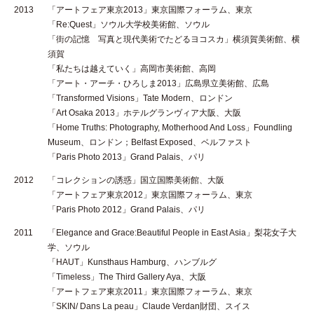
2013
「アートフェア東京2013」東京国際フォーラム、東京
「Re:Quest」ソウル大学校美術館、ソウル
「街の記憶 写真と現代美術でたどるヨコスカ」横須賀美術館、横
須賀
「私たちは越えていく」高岡市美術館、高岡
「アート・アーチ・ひろしま2013」広島県立美術館、広島
「Transformed Visions」Tate Modern、ロンドン
「Art Osaka 2013」ホテルグランヴィア大阪、大阪
「Home Truths: Photography, Motherhood And Loss」Foundling
Museum、ロンドン；Belfast Exposed、ベルファスト
「Paris Photo 2013」Grand Palais、パリ
2012
「コレクションの誘惑」国立国際美術館、大阪
「アートフェア東京2012」東京国際フォーラム、東京
「Paris Photo 2012」Grand Palais、パリ
2011
「Elegance and Grace:Beautiful People in East Asia」梨花女子大
学、ソウル
「HAUT」Kunsthaus Hamburg、ハンブルグ
「Timeless」The Third Gallery Aya、大阪
「アートフェア東京2011」東京国際フォーラム、東京
「SKIN/ Dans La peau」Claude Verdan財団、スイス