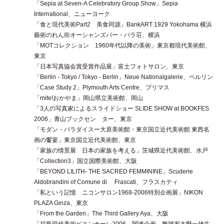
「Sepia at Seven-A Celebratory Group Show」Sepia
International、ニューヨーク
「食と現代美術Part2 美食同源」BankART 1929 Yokohama 横浜
藝術のれん街オーシャンズバー・バラ荘、横浜
「MOTコレクション 1960年代以降の美術」東京都現代美術館、
東京
「日本写真協会賞受賞作品展」富士フォトサロン、東京
「Berlin - Tokyo / Tokyo - Berlin」Neue Nationalgalerie、ベルリン
「Case Study 2」Plymouth Arts Centre、プリマス
「mite!おかやま」岡山県立美術館、岡山
「3人の写真家によるスライドショー SLIDE SHOW at BOOKFES
2006」青山ブックセン ター、東京
「モダン・パラダイスー大原美術館・東京国立近代美術館 東西名
画の饗宴」東京国立近代美術館、東京
「家族の情景展 日本の家族を考える」茨城県近代美術館、水戸
「Collection3」国立国際美術館、大阪
「BEYOND LILITH- THE SACRED FEMMININE」Scuderie
Aldobrandini of Comune di Frascati、フラスカティ
「私という記憶 ニコンサロン1968-2006特別企画展」NIKON
PLAZA Ginza、東京
「From the Garden」The Third Gallery Aya、大阪