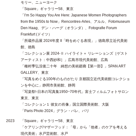
モリー、ニューヨーク
「Square」ギャラリー58、東京
「I’m So Happy You Are Here: Japanese Women Photographers
from the 1950s to Now」Rencontres-Arles、アルル、Fotomuseum
Den Haag、デン・ハーグ（オランダ）、Fotografie Forum
Frankfurt (ドイツ）
「所蔵作品展 2024年度 II「時をめぐる表現」」徳島県立近代美術
館、徳島
「コレクション展 2024-Ⅱ ハイライト＋ リレーションズ［ゲスト
アーティスト：中西紗和］」広島市現代美術館、広島
「種村季弘没後二十年 綺想の美術廻廊【第一部】」SPAN ART
GALLERY、東京
「写真をめぐる100年のものがたり 京都国立近代美術館コレクショ
ンを中心に」静岡市美術館、静岡
「写楽祭!-日本の写真集1950~70年代」富士フィルムフォトサロン
東京、東京
「コレクション１ 彼女の肖像」国立国際美術館、大阪
「Paris Photo 2024」グラン・パレ、パリ
2023
「Square」ギャラリー58、東京
「ケアリング/マザーフッド：「母」から「他者」のケアを考える
現代美術」水戸芸術館、水戸