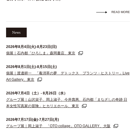
READ MORE
News
2026年8月4日(火)-8月23日(日)
個展｜石内都「ひろしま」森岡書店、東京
2026年8月1日(土)-8月15日(土)
個展｜渡邊耕一 「毒消草の夢 デトックス プランツ・ヒストリー」Live
Art Gallery、東京
2026年7月4日（土）- 8月26日（水）
グループ展｜山沢栄子、岡上淑子、今井壽惠、石内都「まなざしの奇跡 日
本女性写真家の冒険」ヒカリエホール、東京
2026年7月17日(金)-7月27日(月)
グループ展｜岡上淑子 「OTO collage」OTO GALLERY、大阪