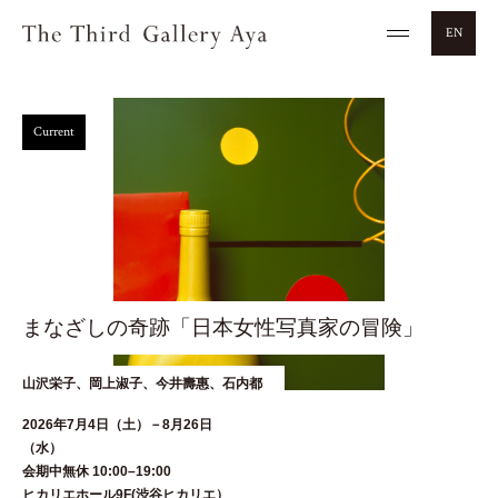
EN
Current
まなざしの奇跡「日本女性写真家の冒険」
山沢栄子、岡上淑子、今井壽惠、石内都
2026年7月4日（土）－8月26日
（水
会期中無休 10:00–19:00
ヒカリエホール9F(渋谷ヒカリエ）