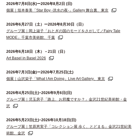
2026年7月8日(水)ー2026年8月2日 (日)
個展｜垣本泰美「Star Boy -洪水の夜-」Gallery 舞台裏、東京
2026年6⽉27⽇（⼟）ー2026年8⽉30⽇（⽇）
グループ展｜岡上淑子「おとぎの国のモードをさがして／Fairy Tale
MODE」千葉市美術館、千葉
2026年6月18日（木）－21日（日）
Art Basel in Basel 2026
2026年7月3日(金)ー2026年7月25日(土)
個展｜山沢栄子「What I Am Doing」Live Art Gallery、東京
2026年4月25日(土)−2026年9月6日(日)
グループ展｜児玉房子「路上、お邪魔ですか？」金沢21世紀美術館・金
沢
2026年5月23日(土)−2026年10月18日(日)
グループ展｜笠原恵実子「コレクション展 歩く、とどまる」金沢21世紀美
術館、金沢