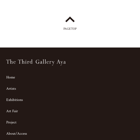
PAGETOP
Home
Artists
Exhibitions
Art Fair
Project
About/Access