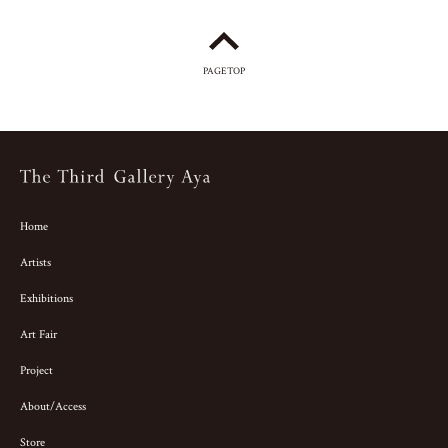
PAGETOP
Home
Artists
Exhibitions
Art Fair
Project
About/Access
Store