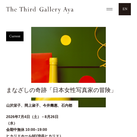
EN
Current
まなざしの奇跡「日本女性写真家の冒険」
山沢栄子、岡上淑子、今井壽惠、石内都
2026年7月4日（土）－8月26日
（水
会期中無休 10:00–19:00
ヒカリエホール9F(渋谷ヒカリエ）