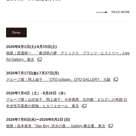
READ MORE
News
2026年8月1日(土)-8月15日(土)
個展｜渡邊耕一 「毒消草の夢 デトックス プランツ・ヒストリー」Live
Art Gallery、東京
2026年7月17日(金)-7月27日(月)
グループ展｜岡上淑子 「OTO collage」OTO GALLERY、大阪
2026年7月4日（土）- 8月26日（水）
グループ展｜山沢栄子、岡上淑子、今井壽惠、石内都「まなざしの奇跡 日
本女性写真家の冒険」ヒカリエホール、東京
2026年7月8日(水)ー2026年8月2日 (日)
個展｜垣本泰美「Star Boy -洪水の夜-」Gallery 舞台裏、東京