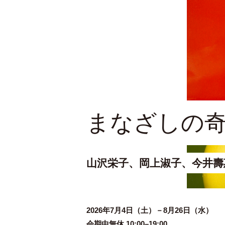
まなざしの
山沢栄子、岡上淑子、今井壽
2026年
会期中無休 10:00–19:00