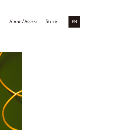
t
About/Access
Store
EN