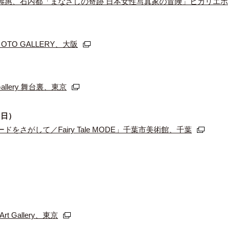
壽惠、石内都「まなざしの奇跡 日本女性写真家の冒険」ヒカリエ
OTO GALLERY、大阪
allery 舞台裏、東京
（⽇）
さがして／Fairy Tale MODE」千葉市美術館、千葉
rt Gallery、東京