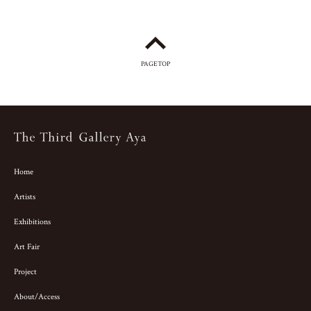
PAGETOP
Home
Artists
Exhibitions
Art Fair
Project
About/Access