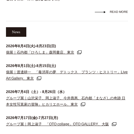
READ MORE
News
2026年8月4日(火)-8月23日(日)
個展｜石内都「ひろしま」森岡書店、東京
2026年8月1日(土)-8月15日(土)
個展｜渡邊耕一 「毒消草の夢 デトックス プランツ・ヒストリー」Live
Art Gallery、東京
2026年7月4日（土）- 8月26日（水）
グループ展｜山沢栄子、岡上淑子、今井壽惠、石内都「まなざしの奇跡 日
本女性写真家の冒険」ヒカリエホール、東京
2026年7月17日(金)-7月27日(月)
グループ展｜岡上淑子 「OTO collage」OTO GALLERY、大阪