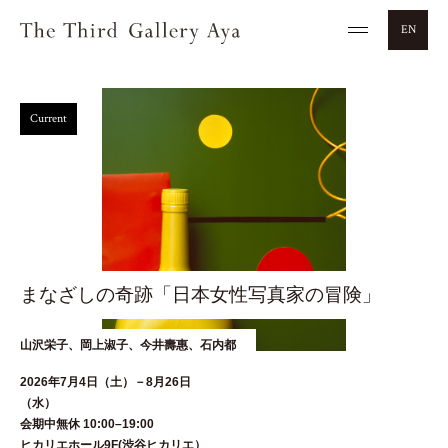
EN
Current
まなざしの奇跡「日本女性写真家の冒険」
山沢栄子、岡上淑子、今井壽惠、石内都
2026年7月4日（土）－8月26日
（水
会期中無休 10:00–19:00
ヒカリエホール9F(渋谷ヒカリエ）