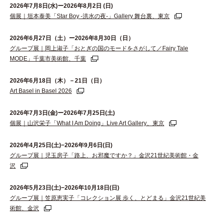
2026年7月8日(水)ー2026年8月2日 (日)
個展｜垣本泰美「Star Boy -洪水の夜-」Gallery 舞台裏、東京
2026年6⽉27⽇（⼟）ー2026年8⽉30⽇（⽇）
グループ展｜岡上淑子「おとぎの国のモードをさがして／Fairy Tale
MODE」千葉市美術館、千葉
2026年6月18日（木）－21日（日）
Art Basel in Basel 2026
2026年7月3日(金)ー2026年7月25日(土)
個展｜山沢栄子「What I Am Doing」Live Art Gallery、東京
2026年4月25日(土)−2026年9月6日(日)
グループ展｜児玉房子「路上、お邪魔ですか？」金沢21世紀美術館・金
沢
2026年5月23日(土)−2026年10月18日(日)
グループ展｜笠原恵実子「コレクション展 歩く、とどまる」金沢21世紀美
術館、金沢