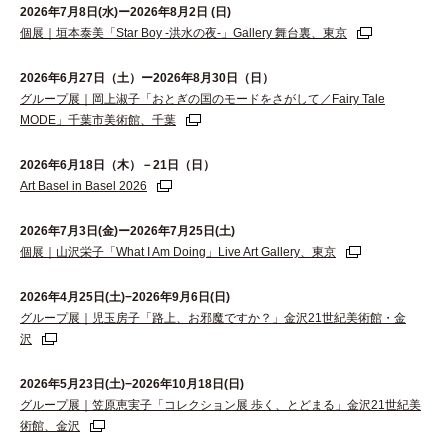
2026年7月8日(水)ー2026年8月2日 (日)
個展｜垣本泰美「Star Boy -洪水の夜-」Gallery 舞台裏、東京
2026年6⽉27⽇（⼟）ー2026年8⽉30⽇（⽇）
グループ展｜岡上淑子「おとぎの国のモードをさがして／Fairy Tale
MODE」千葉市美術館、千葉
2026年6月18日（木）－21日（日）
Art Basel in Basel 2026
2026年7月3日(金)ー2026年7月25日(土)
個展｜山沢栄子「What I Am Doing」Live Art Gallery、東京
2026年4月25日(土)−2026年9月6日(日)
グループ展｜児玉房子「路上、お邪魔ですか？」金沢21世紀美術館・金
沢
2026年5月23日(土)−2026年10月18日(日)
グループ展｜笠原恵実子「コレクション展 歩く、とどまる」金沢21世紀美
術館、金沢