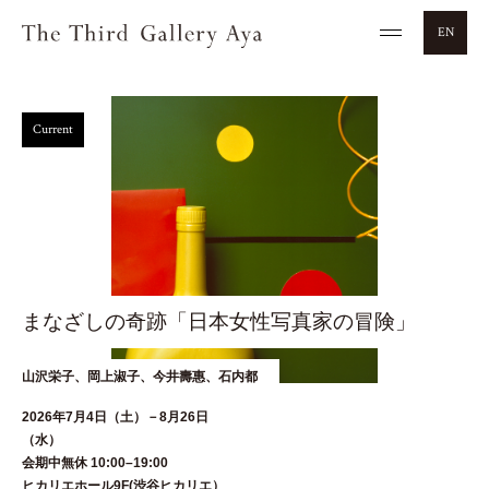
EN
Current
まなざしの奇跡「日本女性写真家の冒険」
山沢栄子、岡上淑子、今井壽惠、石内都
2026年7月4日（土）－8月26日
（水
会期中無休 10:00–19:00
ヒカリエホール9F(渋谷ヒカリエ）