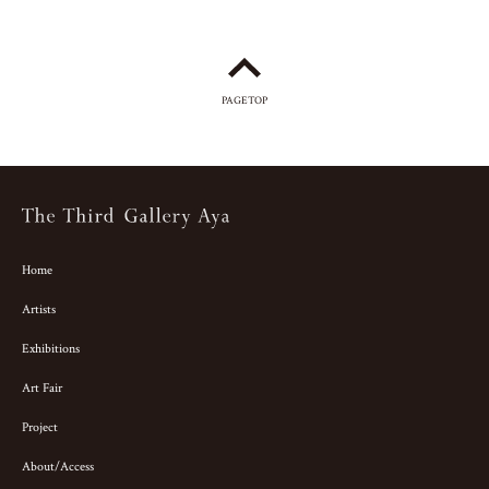
PAGETOP
Home
Artists
Exhibitions
Art Fair
Project
About/Access