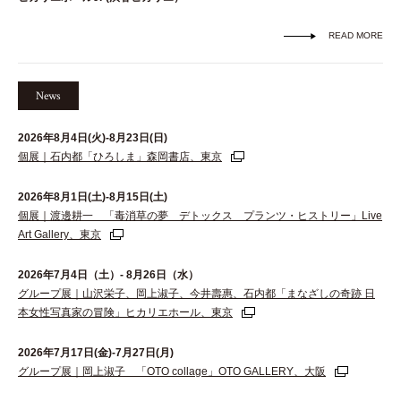
READ MORE
News
2026年8月4日(火)-8月23日(日)
個展｜石内都「ひろしま」森岡書店、東京
2026年8月1日(土)-8月15日(土)
個展｜渡邊耕一 「毒消草の夢 デトックス プランツ・ヒストリー」Live
Art Gallery、東京
2026年7月4日（土）- 8月26日（水）
グループ展｜山沢栄子、岡上淑子、今井壽惠、石内都「まなざしの奇跡 日
本女性写真家の冒険」ヒカリエホール、東京
2026年7月17日(金)-7月27日(月)
グループ展｜岡上淑子 「OTO collage」OTO GALLERY、大阪