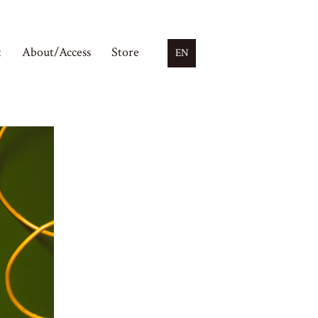
t
About/Access
Store
EN