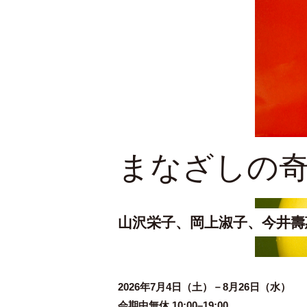
まなざしの
山沢栄子、岡上淑子、今井壽
2026年
会期中無休 10:00–19:00