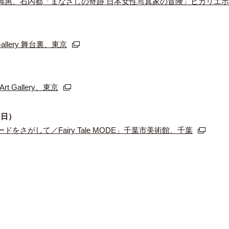
壽惠、石内都「まなざしの奇跡 日本女性写真家の冒険」ヒカリエ
allery 舞台裏、東京
rt Gallery、東京
（⽇）
さがして／Fairy Tale MODE」千葉市美術館、千葉