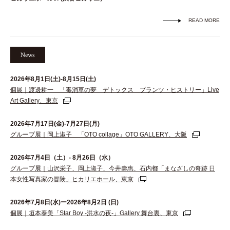
READ MORE
News
2026年8月1日(土)-8月15日(土)
個展｜渡邊耕一 「毒消草の夢 デトックス プランツ・ヒストリー」Live
Art Gallery、東京
2026年7月17日(金)-7月27日(月)
グループ展｜岡上淑子 「OTO collage」OTO GALLERY、大阪
2026年7月4日（土）- 8月26日（水）
グループ展｜山沢栄子、岡上淑子、今井壽惠、石内都「まなざしの奇跡 日
本女性写真家の冒険」ヒカリエホール、東京
2026年7月8日(水)ー2026年8月2日 (日)
個展｜垣本泰美「Star Boy -洪水の夜-」Gallery 舞台裏、東京