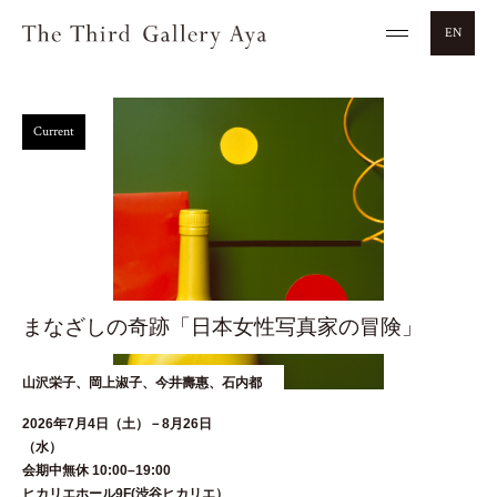
EN
Current
まなざしの奇跡「日本女性写真家の冒険」
山沢栄子、岡上淑子、今井壽惠、石内都
2026年7月4日（土）－8月26日
（水
会期中無休 10:00–19:00
ヒカリエホール9F(渋谷ヒカリエ）