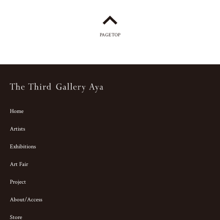
PAGETOP
Home
Artists
Exhibitions
Art Fair
Project
About/Access
Store