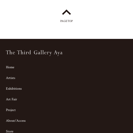
PAGETOP
Home
Artists
Exhibitions
Art Fair
Project
About/Access
Store