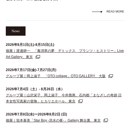
READ MORE
News
2026年8月1日(土)-8月15日(土)
個展｜渡邊耕一 「毒消草の夢 デトックス プランツ・ヒストリー」Live
Art Gallery、東京
2026年7月17日(金)-7月27日(月)
グループ展｜岡上淑子 「OTO collage」OTO GALLERY、大阪
2026年7月4日（土）- 8月26日（水）
グループ展｜山沢栄子、岡上淑子、今井壽惠、石内都「まなざしの奇跡 日
本女性写真家の冒険」ヒカリエホール、東京
2026年7月8日(水)ー2026年8月2日 (日)
個展｜垣本泰美「Star Boy -洪水の夜-」Gallery 舞台裏、東京