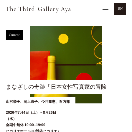
EN
Current
まなざしの奇跡「日本女性写真家の冒険」
山沢栄子、岡上淑子、今井壽惠、石内都
2026年7月4日（土）－8月26日
（水
会期中無休 10:00–19:00
ヒカリエホール9F(渋谷ヒカリエ）