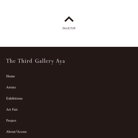
PAGETOP
Home
Artists
Exhibitions
Art Fair
Project
About/Access