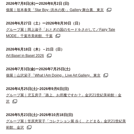
2026年7月8日(水)ー2026年8月2日 (日)
個展｜垣本泰美「Star Boy -洪水の夜-」Gallery 舞台裏、東京
2026年6⽉27⽇（⼟）ー2026年8⽉30⽇（⽇）
グループ展｜岡上淑子「おとぎの国のモードをさがして／Fairy Tale
MODE」千葉市美術館、千葉
2026年6月18日（木）－21日（日）
Art Basel in Basel 2026
2026年7月3日(金)ー2026年7月25日(土)
個展｜山沢栄子「What I Am Doing」Live Art Gallery、東京
2026年4月25日(土)−2026年9月6日(日)
グループ展｜児玉房子「路上、お邪魔ですか？」金沢21世紀美術館・金
沢
2026年5月23日(土)−2026年10月18日(日)
グループ展｜笠原恵実子「コレクション展 歩く、とどまる」金沢21世紀美
術館、金沢