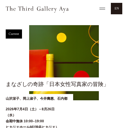
EN
Current
まなざしの奇跡「日本女性写真家の冒険」
山沢栄子、岡上淑子、今井壽惠、石内都
2026年7月4日（土）－8月26日
（水
会期中無休 10:00–19:00
ヒカリエホール9F(渋谷ヒカリエ）