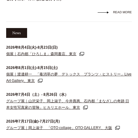
READ MORE
News
2026年8月4日(火)-8月23日(日)
個展｜石内都「ひろしま」森岡書店、東京
2026年8月1日(土)-8月15日(土)
個展｜渡邊耕一 「毒消草の夢 デトックス プランツ・ヒストリー」Live
Art Gallery、東京
2026年7月4日（土）- 8月26日（水）
グループ展｜山沢栄子、岡上淑子、今井壽惠、石内都「まなざしの奇跡 日
本女性写真家の冒険」ヒカリエホール、東京
2026年7月17日(金)-7月27日(月)
グループ展｜岡上淑子 「OTO collage」OTO GALLERY、大阪