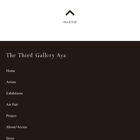
PAGETOP
Home
Artists
Exhibitions
Art Fair
Project
About/Access
Store