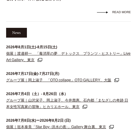
READ MORE
News
2026年8月1日(土)-8月15日(土)
個展｜渡邊耕一 「毒消草の夢 デトックス プランツ・ヒストリー」Live
Art Gallery、東京
2026年7月17日(金)-7月27日(月)
グループ展｜岡上淑子 「OTO collage」OTO GALLERY、大阪
2026年7月4日（土）- 8月26日（水）
グループ展｜山沢栄子、岡上淑子、今井壽惠、石内都「まなざしの奇跡 日
本女性写真家の冒険」ヒカリエホール、東京
2026年7月8日(水)ー2026年8月2日 (日)
個展｜垣本泰美「Star Boy -洪水の夜-」Gallery 舞台裏、東京