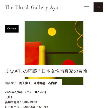
EN
Current
まなざしの奇跡「日本女性写真家の冒険」
山沢栄子、岡上淑子、今井壽惠、石内都
2026年7月4日（土）－8月26日
（水
会期中無休 10:00–19:00
ヒカリエホール9F(渋谷ヒカリエ）