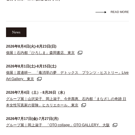
READ MORE
News
2026年8月4日(火)-8月23日(日)
個展｜石内都「ひろしま」森岡書店、東京
2026年8月1日(土)-8月15日(土)
個展｜渡邊耕一 「毒消草の夢 デトックス プランツ・ヒストリー」Live
Art Gallery、東京
2026年7月4日（土）- 8月26日（水）
グループ展｜山沢栄子、岡上淑子、今井壽惠、石内都「まなざしの奇跡 日
本女性写真家の冒険」ヒカリエホール、東京
2026年7月17日(金)-7月27日(月)
グループ展｜岡上淑子 「OTO collage」OTO GALLERY、大阪