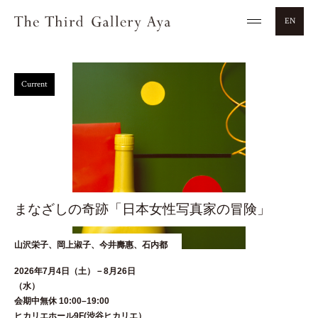
EN
Current
まなざしの奇跡「日本女性写真家の冒険」
山沢栄子、岡上淑子、今井壽惠、石内都
2026年7月4日（土）－8月26日
（水
会期中無休 10:00–19:00
ヒカリエホール9F(渋谷ヒカリエ）