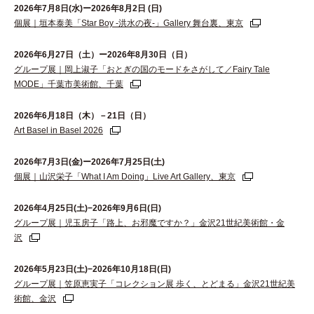
2026年7月8日(水)ー2026年8月2日 (日)
個展｜垣本泰美「Star Boy -洪水の夜-」Gallery 舞台裏、東京
2026年6⽉27⽇（⼟）ー2026年8⽉30⽇（⽇）
グループ展｜岡上淑子「おとぎの国のモードをさがして／Fairy Tale
MODE」千葉市美術館、千葉
2026年6月18日（木）－21日（日）
Art Basel in Basel 2026
2026年7月3日(金)ー2026年7月25日(土)
個展｜山沢栄子「What I Am Doing」Live Art Gallery、東京
2026年4月25日(土)−2026年9月6日(日)
グループ展｜児玉房子「路上、お邪魔ですか？」金沢21世紀美術館・金
沢
2026年5月23日(土)−2026年10月18日(日)
グループ展｜笠原恵実子「コレクション展 歩く、とどまる」金沢21世紀美
術館、金沢