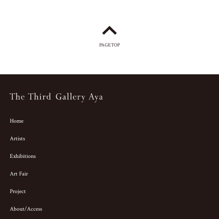
PAGETOP
Home
Artists
Exhibitions
Art Fair
Project
About/Access