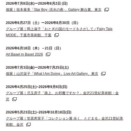
2026年7月8日(水)ー2026年8月2日 (日)
個展｜垣本泰美「Star Boy -洪水の夜-」Gallery 舞台裏、東京
2026年6⽉27⽇（⼟）ー2026年8⽉30⽇（⽇）
グループ展｜岡上淑子「おとぎの国のモードをさがして／Fairy Tale
MODE」千葉市美術館、千葉
2026年6月18日（木）－21日（日）
Art Basel in Basel 2026
2026年7月3日(金)ー2026年7月25日(土)
個展｜山沢栄子「What I Am Doing」Live Art Gallery、東京
2026年4月25日(土)−2026年9月6日(日)
グループ展｜児玉房子「路上、お邪魔ですか？」金沢21世紀美術館・金
沢
2026年5月23日(土)−2026年10月18日(日)
グループ展｜笠原恵実子「コレクション展 歩く、とどまる」金沢21世紀美
術館、金沢