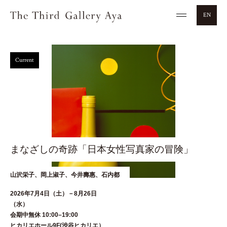
EN
Current
まなざしの奇跡「日本女性写真家の冒険」
山沢栄子、岡上淑子、今井壽惠、石内都
2026年7月4日（土）－8月26日
（水
会期中無休 10:00–19:00
ヒカリエホール9F(渋谷ヒカリエ）