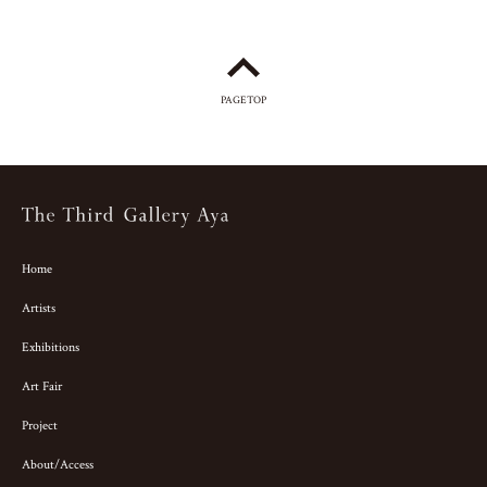
PAGETOP
Home
Artists
Exhibitions
Art Fair
Project
About/Access