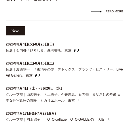
READ MORE
News
2026年8月4日(火)-8月23日(日)
個展｜石内都「ひろしま」森岡書店、東京
2026年8月1日(土)-8月15日(土)
個展｜渡邊耕一 「毒消草の夢 デトックス プランツ・ヒストリー」Live
Art Gallery、東京
2026年7月4日（土）- 8月26日（水）
グループ展｜山沢栄子、岡上淑子、今井壽惠、石内都「まなざしの奇跡 日
本女性写真家の冒険」ヒカリエホール、東京
2026年7月17日(金)-7月27日(月)
グループ展｜岡上淑子 「OTO collage」OTO GALLERY、大阪