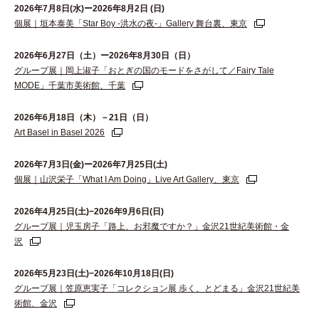
2026年7月8日(水)ー2026年8月2日 (日)
個展｜垣本泰美「Star Boy -洪水の夜-」Gallery 舞台裏、東京
2026年6⽉27⽇（⼟）ー2026年8⽉30⽇（⽇）
グループ展｜岡上淑子「おとぎの国のモードをさがして／Fairy Tale
MODE」千葉市美術館、千葉
2026年6月18日（木）－21日（日）
Art Basel in Basel 2026
2026年7月3日(金)ー2026年7月25日(土)
個展｜山沢栄子「What I Am Doing」Live Art Gallery、東京
2026年4月25日(土)−2026年9月6日(日)
グループ展｜児玉房子「路上、お邪魔ですか？」金沢21世紀美術館・金
沢
2026年5月23日(土)−2026年10月18日(日)
グループ展｜笠原恵実子「コレクション展 歩く、とどまる」金沢21世紀美
術館、金沢