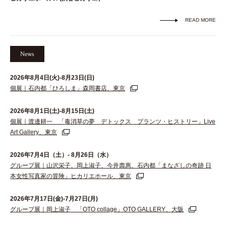
READ MORE
News
2026年8月4日(火)-8月23日(日)
個展｜石内都「ひろしま」森岡書店、東京
2026年8月1日(土)-8月15日(土)
個展｜渡邊耕一 「毒消草の夢 デトックス プランツ・ヒストリー」Live
Art Gallery、東京
2026年7月4日（土）- 8月26日（水）
グループ展｜山沢栄子、岡上淑子、今井壽惠、石内都「まなざしの奇跡 日
本女性写真家の冒険」ヒカリエホール、東京
2026年7月17日(金)-7月27日(月)
グループ展｜岡上淑子 「OTO collage」OTO GALLERY、大阪