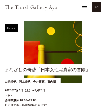
EN
Current
まなざしの奇跡「日本女性写真家の冒険」
山沢栄子、岡上淑子、今井壽惠、石内都
2026年7月4日（土）－8月26日
（水
会期中無休 10:00–19:00
ヒカリエホール9F(渋谷ヒカリエ）