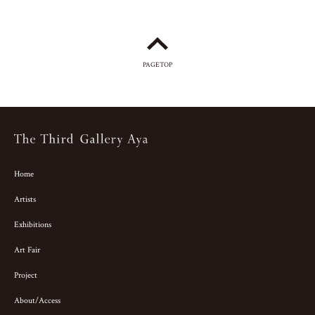
PAGETOP
Home
Artists
Exhibitions
Art Fair
Project
About/Access