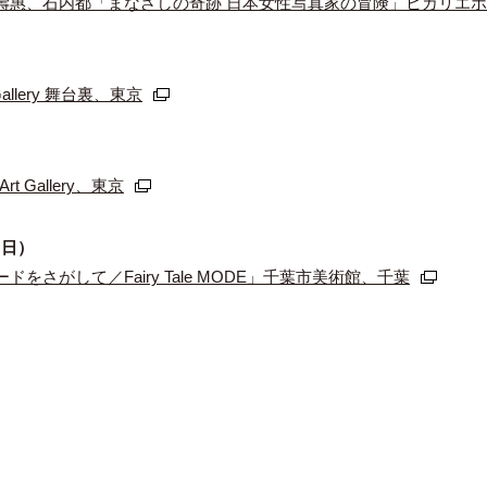
壽惠、石内都「まなざしの奇跡 日本女性写真家の冒険」ヒカリエ
allery 舞台裏、東京
rt Gallery、東京
（⽇）
さがして／Fairy Tale MODE」千葉市美術館、千葉