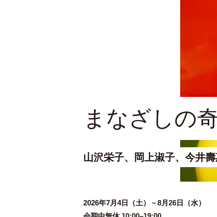
まなざしの
山沢栄子、岡上淑子、今井壽
2026年
会期中無休 10:00–19:00