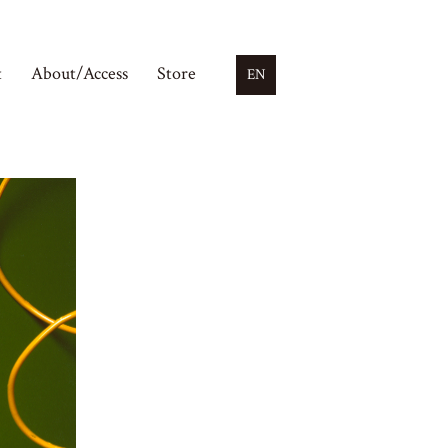
t
About/Access
Store
EN