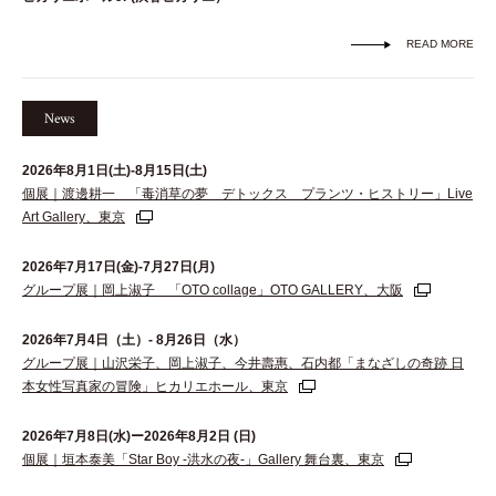
READ MORE
News
2026年8月1日(土)-8月15日(土)
個展｜渡邊耕一 「毒消草の夢 デトックス プランツ・ヒストリー」Live
Art Gallery、東京
2026年7月17日(金)-7月27日(月)
グループ展｜岡上淑子 「OTO collage」OTO GALLERY、大阪
2026年7月4日（土）- 8月26日（水）
グループ展｜山沢栄子、岡上淑子、今井壽惠、石内都「まなざしの奇跡 日
本女性写真家の冒険」ヒカリエホール、東京
2026年7月8日(水)ー2026年8月2日 (日)
個展｜垣本泰美「Star Boy -洪水の夜-」Gallery 舞台裏、東京