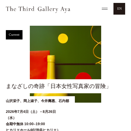
EN
Current
まなざしの奇跡「日本女性写真家の冒険」
山沢栄子、岡上淑子、今井壽惠、石内都
2026年7月4日（土）－8月26日
（水
会期中無休 10:00–19:00
ヒカリエホール9F(渋谷ヒカリエ）