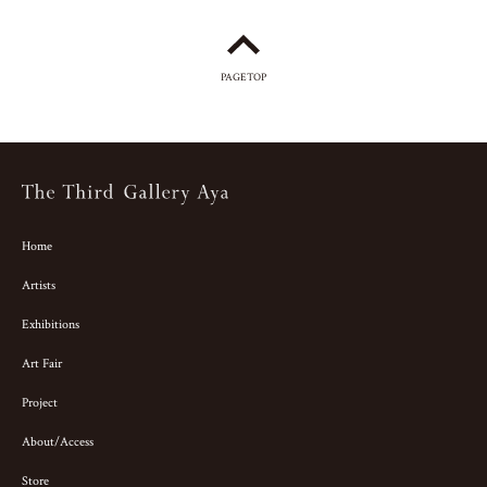
PAGETOP
Home
Artists
Exhibitions
Art Fair
Project
About/Access
Store