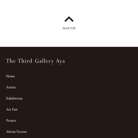
PAGETOP
Home
Artists
Exhibitions
Art Fair
Project
About/Access