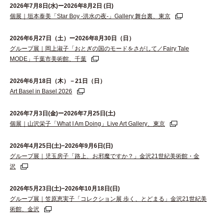
2026年7月8日(水)ー2026年8月2日 (日)
個展｜垣本泰美「Star Boy -洪水の夜-」Gallery 舞台裏、東京
2026年6⽉27⽇（⼟）ー2026年8⽉30⽇（⽇）
グループ展｜岡上淑子「おとぎの国のモードをさがして／Fairy Tale
MODE」千葉市美術館、千葉
2026年6月18日（木）－21日（日）
Art Basel in Basel 2026
2026年7月3日(金)ー2026年7月25日(土)
個展｜山沢栄子「What I Am Doing」Live Art Gallery、東京
2026年4月25日(土)−2026年9月6日(日)
グループ展｜児玉房子「路上、お邪魔ですか？」金沢21世紀美術館・金
沢
2026年5月23日(土)−2026年10月18日(日)
グループ展｜笠原恵実子「コレクション展 歩く、とどまる」金沢21世紀美
術館、金沢