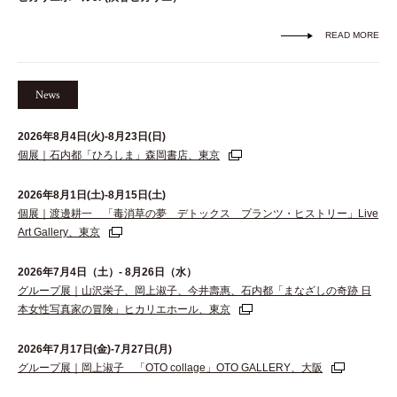
READ MORE
News
2026年8月4日(火)-8月23日(日)
個展｜石内都「ひろしま」森岡書店、東京
2026年8月1日(土)-8月15日(土)
個展｜渡邊耕一 「毒消草の夢 デトックス プランツ・ヒストリー」Live
Art Gallery、東京
2026年7月4日（土）- 8月26日（水）
グループ展｜山沢栄子、岡上淑子、今井壽惠、石内都「まなざしの奇跡 日
本女性写真家の冒険」ヒカリエホール、東京
2026年7月17日(金)-7月27日(月)
グループ展｜岡上淑子 「OTO collage」OTO GALLERY、大阪