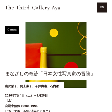
EN
Current
まなざしの奇跡「日本女性写真家の冒険」
山沢栄子、岡上淑子、今井壽惠、石内都
2026年7月4日（土）－8月26日
（水
会期中無休 10:00–19:00
ヒカリエホール9F(渋谷ヒカリエ）