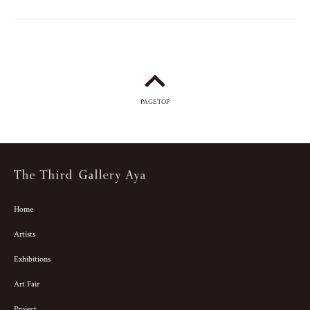
PAGETOP
Home
Artists
Exhibitions
Art Fair
Project